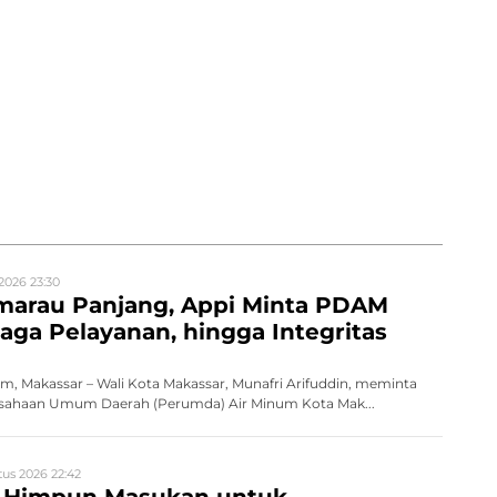
2026 23:30
marau Panjang, Appi Minta PDAM
aga Pelayanan, hingga Integritas
, Makassar – Wali Kota Makassar, Munafri Arifuddin, meminta
erusahaan Umum Daerah (Perumda) Air Minum Kota Mak...
us 2026 22:42
 Himpun Masukan untuk