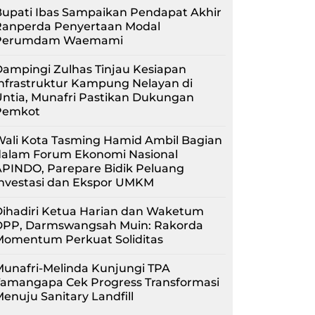
upati Ibas Sampaikan Pendapat Akhir
Ranperda Penyertaan Modal
Perumdam Waemami
ampingi Zulhas Tinjau Kesiapan
nfrastruktur Kampung Nelayan di
ntia, Munafri Pastikan Dukungan
Pemkot
Wali Kota Tasming Hamid Ambil Bagian
dalam Forum Ekonomi Nasional
APINDO, Parepare Bidik Peluang
Investasi dan Ekspor UMKM
Dihadiri Ketua Harian dan Waketum
DPP, Darmswangsah Muin: Rakorda
Momentum Perkuat Soliditas
unafri-Melinda Kunjungi TPA
Tamangapa Cek Progress Transformasi
enuju Sanitary Landfill