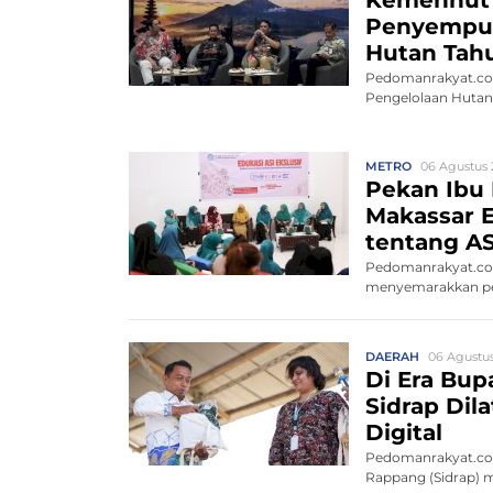
Penyempur
Hutan Tah
Pedomanrakyat.com
Pengelolaan Hutan 
METRO
06 Agustus 
Pekan Ibu
Makassar E
tentang AS
Pedomanrakyat.com
menyemarakkan per
Tah...
DAERAH
06 Agustus
Di Era Bup
Sidrap Dil
Digital
Pedomanrakyat.com
Rappang (Sidrap) m