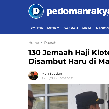
POLITIK
METRO
DAERAH
VIRAL
NASIO
Home
Daerah
130 Jemaah Haji Klote
Disambut Haru di M
Muh Saddam
Sabtu, 13 Juni 2026 20:32