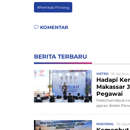
#Pemkab Pinrang
KOMENTAR
BERITA TERBARU
METRO
06 Agustus 
Hadapi Ke
Makassar J
Pegawai
Pedomanrakyat.com
jajaran direksi P
NASIONAL
06 Agust
Kemenhut