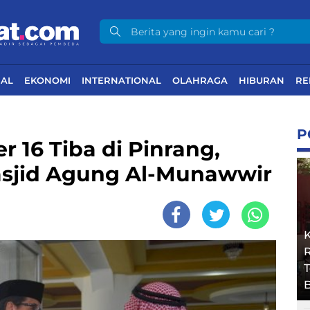
NAL
EKONOMI
INTERNATIONAL
OLAHRAGA
HIBURAN
RE
P
r 16 Tiba di Pinrang,
asjid Agung Al-Munawwir
R
B