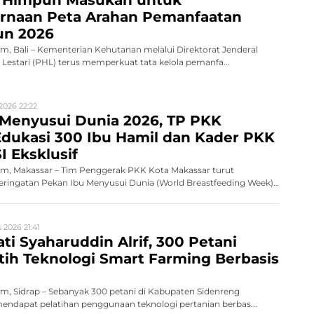
naan Peta Arahan Pemanfaatan
un 2026
, Bali – Kementerian Kehutanan melalui Direktorat Jenderal
Lestari (PHL) terus memperkuat tata kelola pemanfa...
2026 22:22
 Menyusui Dunia 2026, TP PKK
dukasi 300 Ibu Hamil dan Kader PKK
I Eksklusif
, Makassar – Tim Penggerak PKK Kota Makassar turut
ingatan Pekan Ibu Menyusui Dunia (World Breastfeeding Week)
 2026 21:41
ati Syaharuddin Alrif, 300 Petani
atih Teknologi Smart Farming Berbasis
, Sidrap – Sebanyak 300 petani di Kabupaten Sidenreng
endapat pelatihan penggunaan teknologi pertanian berbas...