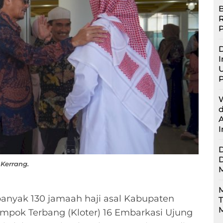
B
D
I
U
 Kerrang.
M
anyak 130 jamaah haji asal Kabupaten
M
mpok Terbang (Kloter) 16 Embarkasi Ujung