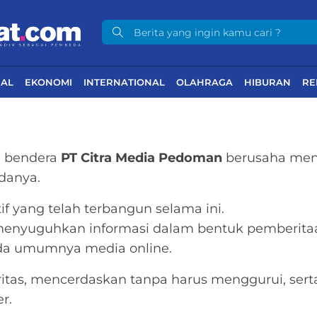
NAL
EKONOMI
INTERNATIONAL
OLAHRAGA
HIBURAN
RE
h bendera
PT Citra Media Pedoman
berusaha menya
danya.
 yang telah terbangun selama ini.
enyuguhkan informasi dalam bentuk pemberitaan 
pada umumnya media online.
ritas, mencerdaskan tanpa harus menggurui, se
r.