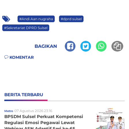
#Andi Aan nugraha
#dprd sulsel
#Sekretariat DPRD Sulsel
BAGIKAN
KOMENTAR
BERITA TERBARU
07 Agustus 2026 23:16
Metro
BPSDM Sulsel Perkuat Kompetensi
Regulasi Emosi Pegawai Lewat
Webinar ASN Adaptif Seri ke-65