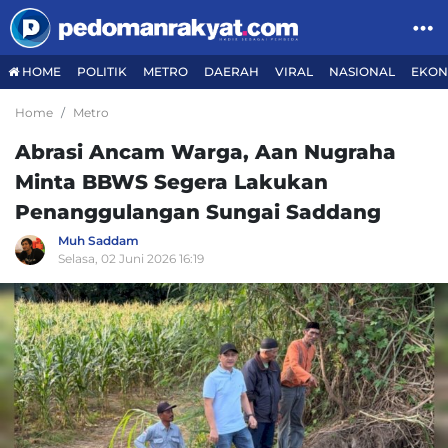
HOME
POLITIK
METRO
DAERAH
VIRAL
NASIONAL
EKON
Home
Metro
Abrasi Ancam Warga, Aan Nugraha
Minta BBWS Segera Lakukan
Penanggulangan Sungai Saddang
Muh Saddam
Selasa, 02 Juni 2026 16:19