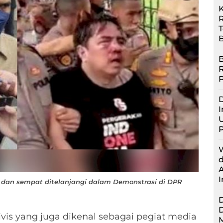
R
B
B
D
I
U
 dan sempat ditelanjangi dalam Demonstrasi di DPR
ivis yang juga dikenal sebagai pegiat media