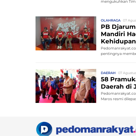
mengukuhkan Tim P
OLAHRAGA
07 Agus
PB Djarum
Mandiri Ha
Kehidupan 
Pedomanrakyat.co
pentingnya memben
DAERAH
07 Agustus
58 Pramuk
Daerah di 
Pedomanrakyat.com
Maros resmi dilepa