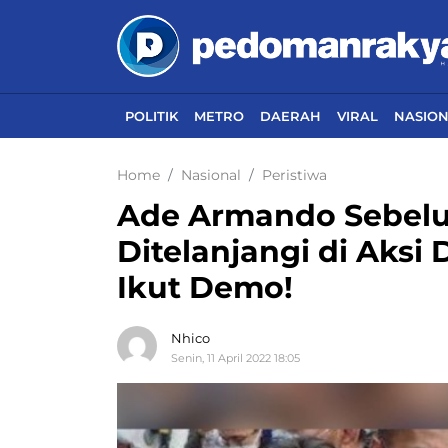
POLITIK
METRO
DAERAH
VIRAL
NASIO
Home
Nasional
Peristiwa
Ade Armando Sebelu
Ditelanjangi di Aksi 
Ikut Demo!
Nhico
Senin, 11 April 2022 18:05