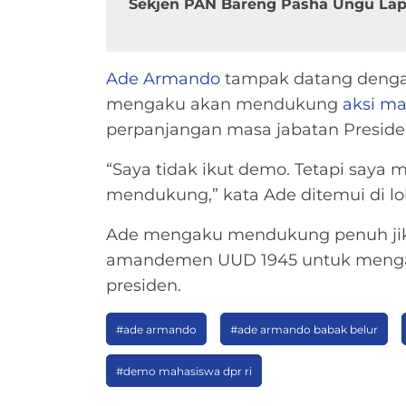
Sekjen PAN Bareng Pasha Ungu La
Ade Armando
tampak datang denga
mengaku akan mendukung
aksi m
perpanjangan masa jabatan Presiden
“Saya tidak ikut demo. Tetapi saya
mendukung,” kata Ade ditemui di lo
Ade mengaku mendukung penuh jik
amandemen UUD 1945 untuk menga
presiden.
#ade armando
#ade armando babak belur
#demo mahasiswa dpr ri