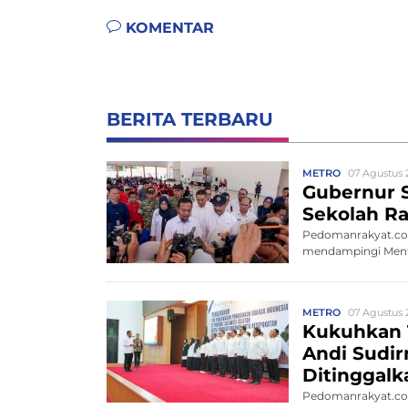
KOMENTAR
BERITA TERBARU
METRO
07 Agustus 
Gubernur S
Sekolah Ra
Pedomanrakyat.com
mendampingi Menteri
METRO
07 Agustus 
Kukuhkan 
Andi Sudi
Ditinggalk
Pedomanrakyat.com