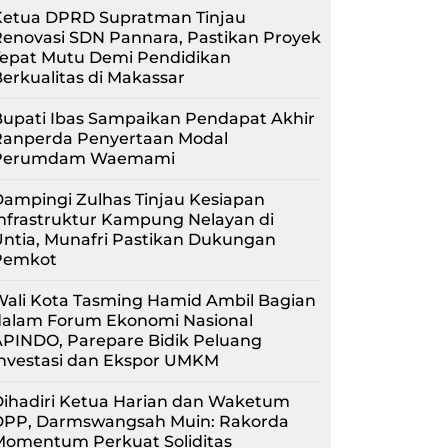
Ketua DPRD Supratman Tinjau
enovasi SDN Pannara, Pastikan Proyek
Tepat Mutu Demi Pendidikan
erkualitas di Makassar
upati Ibas Sampaikan Pendapat Akhir
Ranperda Penyertaan Modal
Perumdam Waemami
ampingi Zulhas Tinjau Kesiapan
nfrastruktur Kampung Nelayan di
ntia, Munafri Pastikan Dukungan
Pemkot
Wali Kota Tasming Hamid Ambil Bagian
dalam Forum Ekonomi Nasional
APINDO, Parepare Bidik Peluang
Investasi dan Ekspor UMKM
Dihadiri Ketua Harian dan Waketum
DPP, Darmswangsah Muin: Rakorda
Momentum Perkuat Soliditas