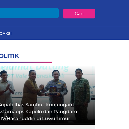
Cari
DAKSI
OLITIK
Bupati Ibas Sambut Kunjungan
Astamaops Kapolri dan Pangdam
XIV/Hasanuddin di Luwu Timur