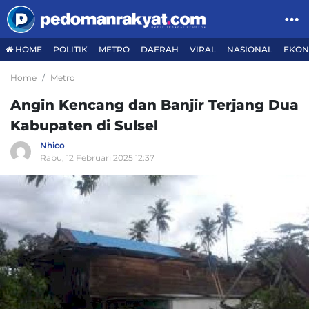
HOME
POLITIK
METRO
DAERAH
VIRAL
NASIONAL
EKON
Home
Metro
Angin Kencang dan Banjir Terjang Dua
Kabupaten di Sulsel
Nhico
Rabu, 12 Februari 2025 12:37