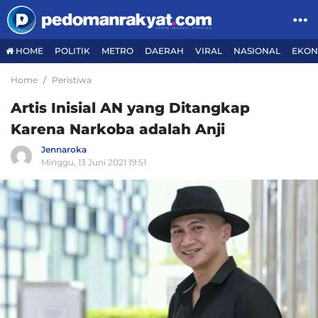
HOME
POLITIK
METRO
DAERAH
VIRAL
NASIONAL
EKON
Home
Peristiwa
Artis Inisial AN yang Ditangkap
Karena Narkoba adalah Anji
Jennaroka
Minggu, 13 Juni 2021 19:51