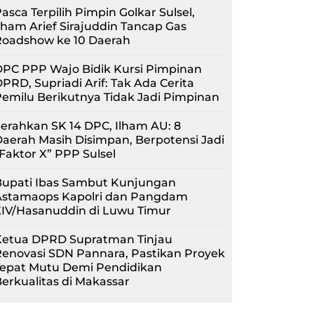
asca Terpilih Pimpin Golkar Sulsel,
lham Arief Sirajuddin Tancap Gas
Roadshow ke 10 Daerah
PC PPP Wajo Bidik Kursi Pimpinan
PRD, Supriadi Arif: Tak Ada Cerita
emilu Berikutnya Tidak Jadi Pimpinan
erahkan SK 14 DPC, Ilham AU: 8
aerah Masih Disimpan, Berpotensi Jadi
Faktor X” PPP Sulsel
Bupati Ibas Sambut Kunjungan
Astamaops Kapolri dan Pangdam
XIV/Hasanuddin di Luwu Timur
Ketua DPRD Supratman Tinjau
enovasi SDN Pannara, Pastikan Proyek
Tepat Mutu Demi Pendidikan
erkualitas di Makassar