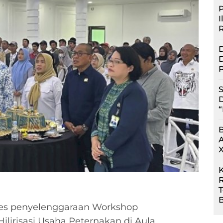
P
I
D
D
P
S
D
“
R
B
es penyelenggaraan Workshop
irisasi Usaha Peternakan di Aula