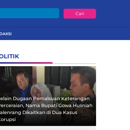
Cari
DAKSI
OLITIK
Selain Dugaan Pemalsuan Keterangan
Perceraian, Nama Bupati Gowa Husniah
alenrang Dikaitkan di Dua Kasus
orupsi