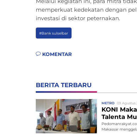
Melalui kegiatan ini, para mitra tid
memperkuat kedekatan dengan pel
investasi di sektor peternakan.
#Bank sulselbar
KOMENTAR
BERITA TERBARU
METRO
09 Agustus 
KONI Makas
Talenta Mu
Pedomanrakyat.com
Makassar menggelar