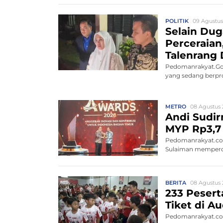
POLITIK
09 Agustus
Selain Du
Perceraia
Talenrang 
Pedomanrakyat.Gow
yang sedang berpros
METRO
08 Agustus 
Andi Sudir
MYP Rp3,7 
Pedomanrakyat.com
Sulaiman memperce
BERITA
08 Agustus 
233 Peserta
Tiket di 
Pedomanrakyat.com,