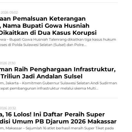
 2026 05:02
gaan Pemalsuan Keterangan
n, Nama Bupati Gowa Husniah
Dikaitkan di Dua Kasus Korupsi
a – Bupati Gowa Husniah Talenrang dikaitkan tiga kasus hukum
es di Polda Sulawesi Selatan (Sulsel) dan Polre...
2026 21:30
man Raih Penghargaan Infrastruktur,
Triliun Jadi Andalan Sulsel
, Jakarta – Komitmen Gubernur Sulawesi Selatan Andi Sudirman
pat pembangunan infrastruktur melalui skema Multi...
2026 20:32
, 16 Lolos! Ini Daftar Peraih Super
Audisi Umum PB Djarum 2026 Makassar
 Makassar – Sejumlah 16 atlet berhasil meraih Super Tiket pada