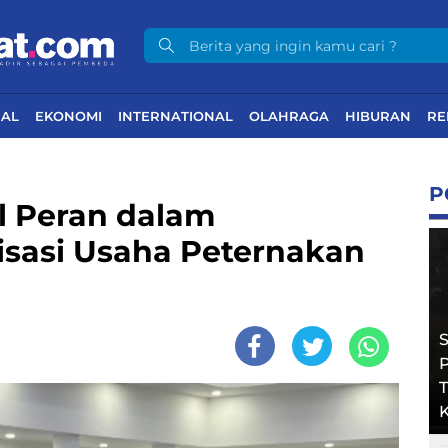
NAL
EKONOMI
INTERNATIONAL
OLAHRAGA
HIBURAN
RE
P
l Peran dalam
sasi Usaha Peternakan
T
K