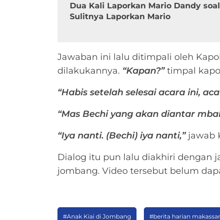
Dua Kali Laporkan Mario Dandy soal 
Sulitnya Laporkan Mario
Jawaban ini lalu ditimpali oleh Kap
dilakukannya.
“Kapan?”
timpal kapol
“Habis setelah selesai acara ini, ac
“Mas Bechi yang akan diantar mba
“Iya nanti. (Bechi) iya nanti,”
jawab K
Dialog itu pun lalu diakhiri dengan 
jombang. Video tersebut belum dapa
#Anak Kiai di Jombang
#berita harian makassa