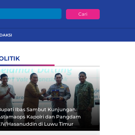
Cari
DAKSI
OLITIK
Bupati Ibas Sambut Kunjungan
Astamaops Kapolri dan Pangdam
XIV/Hasanuddin di Luwu Timur