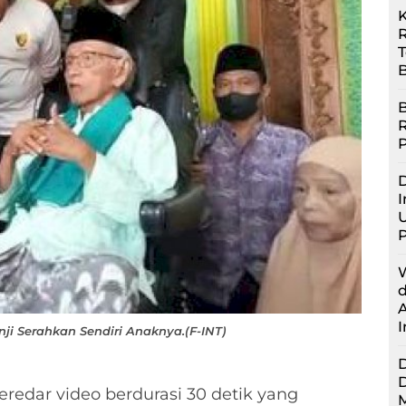
R
B
B
D
I
U
ji Serahkan Sendiri Anaknya.(F-INT)
redar video berdurasi 30 detik yang