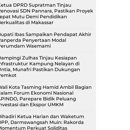
Ketua DPRD Supratman Tinjau
enovasi SDN Pannara, Pastikan Proyek
Tepat Mutu Demi Pendidikan
erkualitas di Makassar
upati Ibas Sampaikan Pendapat Akhir
Ranperda Penyertaan Modal
Perumdam Waemami
ampingi Zulhas Tinjau Kesiapan
nfrastruktur Kampung Nelayan di
ntia, Munafri Pastikan Dukungan
Pemkot
Wali Kota Tasming Hamid Ambil Bagian
dalam Forum Ekonomi Nasional
APINDO, Parepare Bidik Peluang
Investasi dan Ekspor UMKM
Dihadiri Ketua Harian dan Waketum
DPP, Darmswangsah Muin: Rakorda
Momentum Perkuat Soliditas