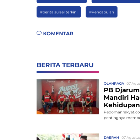
#berita sulsel terkini
#Pencabulan
KOMENTAR
BERITA TERBARU
OLAHRAGA
07 Agus
PB Djarum
Mandiri Ha
Kehidupan 
Pedomanrakyat.co
pentingnya memben
DAERAH
07 Agustus