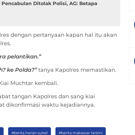
Pencabulan Ditolak Polisi, AG: Betapa
olres dengan pertanyaan kapan hal itu akan
res.
ara pelantikan.”
h? ke Polda?”
tanya Kapolres memastikan.
iai Muchtar kembali.
jabat tangan Kapolres dan sang kiai
t dikonfirmasi waktu kejadiannya.
r
#berita harian sulsel
#berita makassar terkini