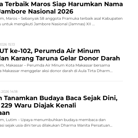
a Terbaik Maros Siap Harumkan Nama
Jambore Nasional 2026
, Maros – Sebanyak 58 anggota Pramuka terbaik asal Kabupaten
s untuk mengikuti Jambore Nasional (Jamnas) XII ...
026 15:13
UT ke-102, Perumda Air Minum
an Karang Taruna Gelar Donor Darah
m, Makassar – Perumda Air Minum Kota Makassar bersama
 Makassar menggelar aksi donor darah di Aula Tirta Dharm...
 2026 14:18
 Tanamkan Budaya Baca Sejak Dini,
229 Waru Diajak Kenali
aan
om, Lutim – Upaya menumbuhkan budaya membaca dan
asi sejak usia dini terus dilakukan Dharma Wanita Persatuan