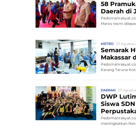
58 Pramuk
Daerah di 
Pedomanrakyat.com
Maros resmi dilepa
METRO
07 Agustus 2
Semarak H
Makassar d
Pedomanrakyat.co
Karang Taruna Kota
DAERAH
07 Agustus
DWP Lutim
Siswa SDN 
Perpustak
Pedomanrakyat.c
meningkatkan liter
(DWP) ...