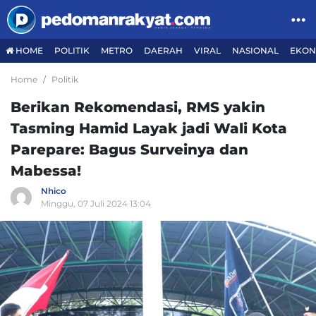
HOME
POLITIK
METRO
DAERAH
VIRAL
NASIONAL
EKON
Home
Politik
Berikan Rekomendasi, RMS yakin
Tasming Hamid Layak jadi Wali Kota
Parepare: Bagus Surveinya dan
Mabessa!
Nhico
Minggu, 07 Juli 2024 13:04