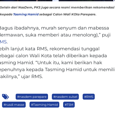
Selain dari NasDem, PKS juga secara resmi memberikan rekomendasi
kepada
Tasming Hamid
sebagai Calon Wali KOta Parepare.
Bagus ibadahnya, murah senyum dan mabessa
dermawan, suka memberi atau menolong),” puji
MS
.
ebih lanjut kata RMS, rekomendasi tunggal
ebagai calon Wali Kota telah diberikan kepada
asming Hamid. “Untuk itu, kami berikan hak
epenuhnya kepada Tasming Hamid untuk memil
akilnya,” ujar RMS.
#nasdem parepare
#nasdem sulsel
#RMS
#rusdi masse
#Tasming Hamid
#TSM