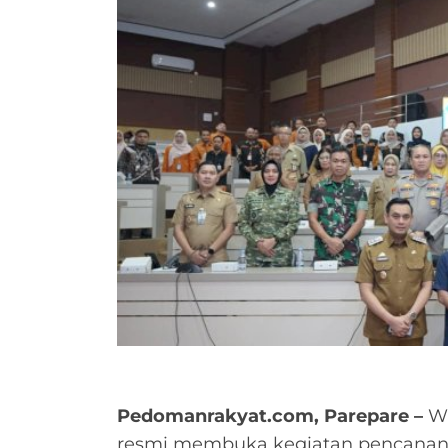
Pedomanrakyat.com, Parepare –
Wa
resmi membuka kegiatan pencanan