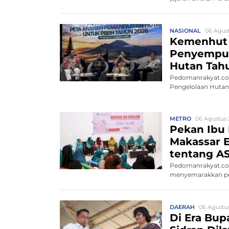
NASIONAL
06 Agust
Kemenhut
Penyempur
Hutan Tah
Pedomanrakyat.com
Pengelolaan Hutan 
METRO
06 Agustus 
Pekan Ibu
Makassar E
tentang AS
Pedomanrakyat.com
menyemarakkan per
Tah...
DAERAH
06 Agustus
Di Era Bup