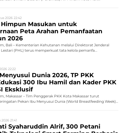
us 2026 22:42
 Himpun Masukan untuk
naan Peta Arahan Pemanfaatan
un 2026
, Bali – Kementerian Kehutanan melalui Direktorat Jenderal
Lestari (PHL) terus memperkuat tata kelola pemanfa...
2026 22:22
 Menyusui Dunia 2026, TP PKK
dukasi 300 Ibu Hamil dan Kader PKK
I Eksklusif
, Makassar – Tim Penggerak PKK Kota Makassar turut
ingatan Pekan Ibu Menyusui Dunia (World Breastfeeding Week)
 2026 21:41
ati Syaharuddin Alrif, 300 Petani