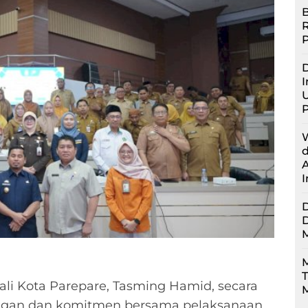
B
D
I
U
M
li Kota Parepare, Tasming Hamid, secara
M
gan dan komitmen bersama pelaksanaan