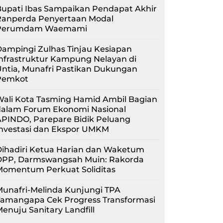
upati Ibas Sampaikan Pendapat Akhir
Ranperda Penyertaan Modal
Perumdam Waemami
ampingi Zulhas Tinjau Kesiapan
nfrastruktur Kampung Nelayan di
ntia, Munafri Pastikan Dukungan
Pemkot
Wali Kota Tasming Hamid Ambil Bagian
dalam Forum Ekonomi Nasional
APINDO, Parepare Bidik Peluang
Investasi dan Ekspor UMKM
Dihadiri Ketua Harian dan Waketum
DPP, Darmswangsah Muin: Rakorda
Momentum Perkuat Soliditas
unafri-Melinda Kunjungi TPA
Tamangapa Cek Progress Transformasi
enuju Sanitary Landfill