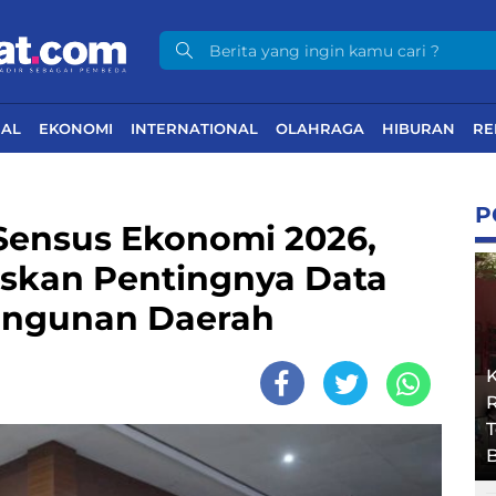
NAL
EKONOMI
INTERNATIONAL
OLAHRAGA
HIBURAN
RE
P
ensus Ekonomi 2026,
skan Pentingnya Data
angunan Daerah
R
B