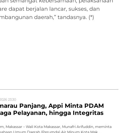
si dan semangat kebersamaan, pelaksanaan
e dapat berjalan lancar, sukses, dan
bangunan daerah,” tandasnya. (*)
2026 23:30
marau Panjang, Appi Minta PDAM
aga Pelayanan, hingga Integritas
, Makassar – Wali Kota Makassar, Munafri Arifuddin, meminta
erusahaan Umum Daerah (Perumda) Air Minum Kota Mak...