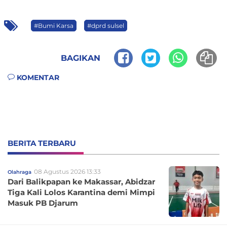
#Bumi Karsa
#dprd sulsel
BAGIKAN
KOMENTAR
BERITA TERBARU
08 Agustus 2026 13:33
Olahraga
Dari Balikpapan ke Makassar, Abidzar
Tiga Kali Lolos Karantina demi Mimpi
Masuk PB Djarum