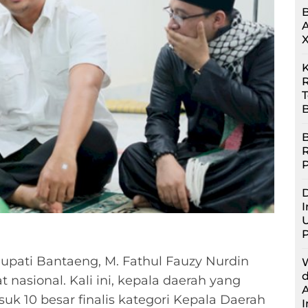
R
B
B
D
I
U
upati Bantaeng, M. Fathul Fauzy Nurdin
 nasional. Kali ini, kepala daerah yang
uk 10 besar finalis kategori Kepala Daerah