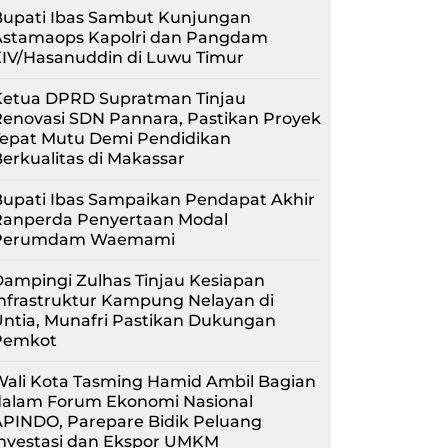
Bupati Ibas Sambut Kunjungan
Astamaops Kapolri dan Pangdam
XIV/Hasanuddin di Luwu Timur
Ketua DPRD Supratman Tinjau
enovasi SDN Pannara, Pastikan Proyek
Tepat Mutu Demi Pendidikan
erkualitas di Makassar
upati Ibas Sampaikan Pendapat Akhir
Ranperda Penyertaan Modal
Perumdam Waemami
ampingi Zulhas Tinjau Kesiapan
nfrastruktur Kampung Nelayan di
ntia, Munafri Pastikan Dukungan
Pemkot
Wali Kota Tasming Hamid Ambil Bagian
dalam Forum Ekonomi Nasional
APINDO, Parepare Bidik Peluang
Investasi dan Ekspor UMKM