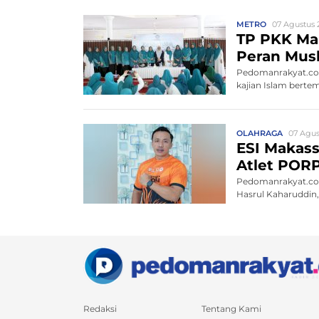
METRO
07 Agustus 2
TP PKK Mak
Peran Mus
Pedomanrakyat.com
kajian Islam bert
OLAHRAGA
07 Agus
ESI Makass
Atlet POR
Pedomanrakyat.com,
Hasrul Kaharuddin
Redaksi
Tentang Kami