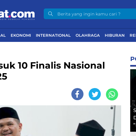
NAL
EKONOMI
INTERNATIONAL
OLAHRAGA
HIBURAN
RE
P
k 10 Finalis Nasional
25
S
D
“