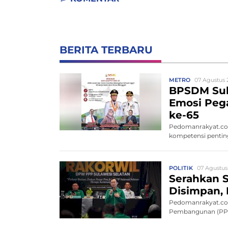
BERITA TERBARU
METRO
07 Agustus 
BPSDM Sul
Emosi Pega
ke-65
Pedomanrakyat.co
kompetensi penting
POLITIK
07 Agustus
Serahkan S
Disimpan, 
Pedomanrakyat.com
Pembangunan (PPP)