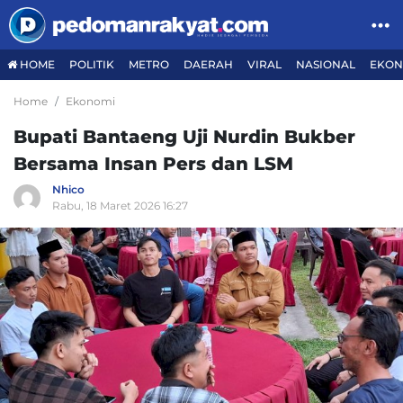
HOME
POLITIK
METRO
DAERAH
VIRAL
NASIONAL
EKON
Home
Ekonomi
Bupati Bantaeng Uji Nurdin Bukber
Bersama Insan Pers dan LSM
Nhico
Rabu, 18 Maret 2026 16:27