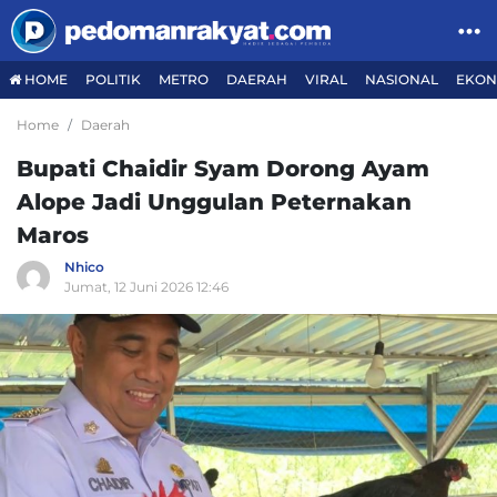
HOME
POLITIK
METRO
DAERAH
VIRAL
NASIONAL
EKON
Home
Daerah
Bupati Chaidir Syam Dorong Ayam
Alope Jadi Unggulan Peternakan
Maros
Nhico
Jumat, 12 Juni 2026 12:46