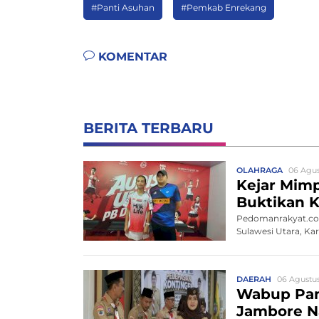
#Panti Asuhan
#Pemkab Enrekang
KOMENTAR
BERITA TERBARU
OLAHRAGA
06 Agus
Kejar Mimp
Buktikan K
Pedomanrakyat.com,
Sulawesi Utara, Ka
DAERAH
06 Agustus
Wabup Pan
Jambore Na