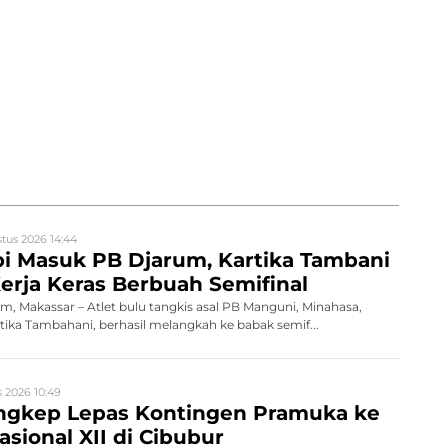
tus 2026 14:44
i Masuk PB Djarum, Kartika Tambani
erja Keras Berbuah Semifinal
 Makassar – Atlet bulu tangkis asal PB Manguni, Minahasa,
rtika Tambahani, berhasil melangkah ke babak semif...
 2026 10:49
gkep Lepas Kontingen Pramuka ke
sional XII di Cibubur