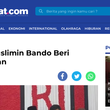
NAL
EKONOMI
INTERNATIONAL
OLAHRAGA
HIBURAN
RE
P
slimin Bando Beri
an
R
B