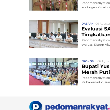
Pedomanrakyat.co
kontingen Kwartir
mengik...
DAERAH
06 Agustus
Evaluasi S
Tingkatkan
Pedomanrakyat.co
evaluasi Sistem Aku
EKONOMI
06 Agust
Bupati Yus
Merah Put
Pedomanrakyat.com
Muhammad Yusran 
Pa...