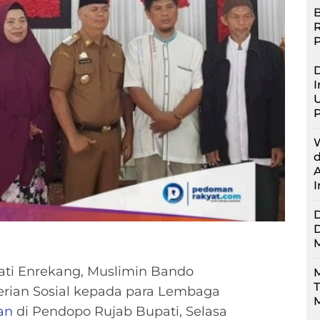
B
D
I
U
ti Enrekang, Muslimin Bando
M
rian Sosial kepada para Lembaga
M
an
di Pendopo Rujab Bupati, Selasa