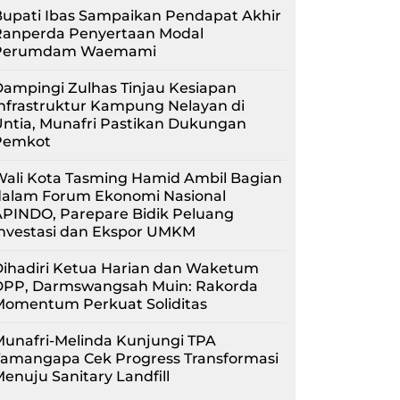
upati Ibas Sampaikan Pendapat Akhir
Ranperda Penyertaan Modal
Perumdam Waemami
ampingi Zulhas Tinjau Kesiapan
nfrastruktur Kampung Nelayan di
ntia, Munafri Pastikan Dukungan
Pemkot
Wali Kota Tasming Hamid Ambil Bagian
dalam Forum Ekonomi Nasional
APINDO, Parepare Bidik Peluang
Investasi dan Ekspor UMKM
Dihadiri Ketua Harian dan Waketum
DPP, Darmswangsah Muin: Rakorda
Momentum Perkuat Soliditas
unafri-Melinda Kunjungi TPA
Tamangapa Cek Progress Transformasi
enuju Sanitary Landfill