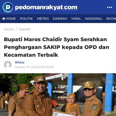
HOME
POLITIK
METRO
DAERAH
VIRAL
NASIONAL
EKON
Home
Daerah
Bupati Maros Chaidir Syam Serahkan
Penghargaan SAKIP kepada OPD dan
Kecamatan Terbaik
Nhico
Selasa, 07 Juli 2026 09:28