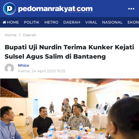
HOME
POLITIK
METRO
DAERAH
VIRAL
NASIONAL
EKON
Home
Daerah
Bupati Uji Nurdin Terima Kunker Kejati
Sulsel Agus Salim di Bantaeng
Nhico
Kamis, 24 April 2025 15:25