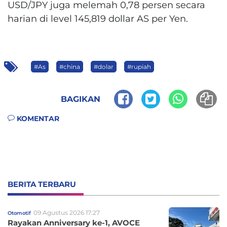
USD/JPY juga melemah 0,78 persen secara
harian di level 145,819 dollar AS per Yen.
#As
#china
#dolar
#rupiah
BAGIKAN
KOMENTAR
BERITA TERBARU
09 Agustus 2026 17:27
Otomotif
Rayakan Anniversary ke-1, AVOCE