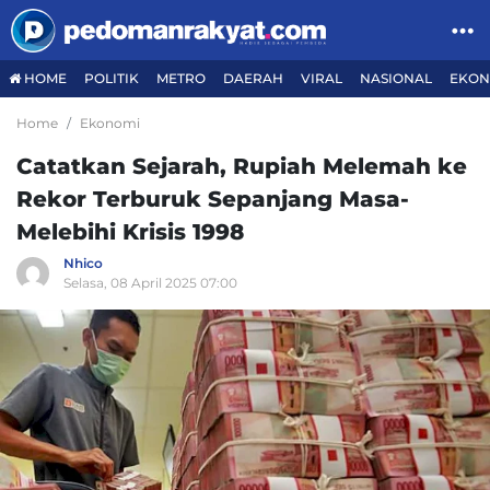
HOME
POLITIK
METRO
DAERAH
VIRAL
NASIONAL
EKON
Home
Ekonomi
Catatkan Sejarah, Rupiah Melemah ke
Rekor Terburuk Sepanjang Masa-
Melebihi Krisis 1998
Nhico
Selasa, 08 April 2025 07:00