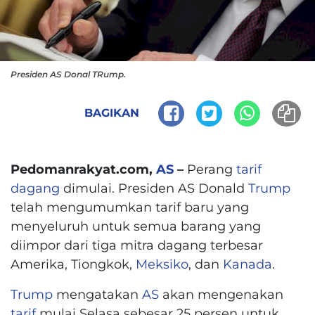
Presiden AS Donal TRump.
BAGIKAN
Pedomanrakyat.com,
AS
–
Perang
tarif
dagang
dimulai. Presiden AS Donald
Trump
telah mengumumkan tarif baru yang
menyeluruh untuk semua barang yang
diimpor dari tiga mitra dagang terbesar
Amerika, Tiongkok,
Meksiko
, dan
Kanada
.
Trump
mengatakan
AS
akan mengenakan
tarif
mulai Selasa sebesar 25 persen untuk