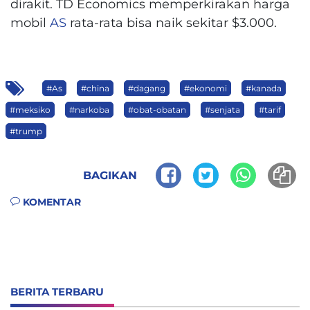
dirakit. TD Economics memperkirakan harga
mobil
AS
rata-rata bisa naik sekitar $3.000.
#As
#china
#dagang
#ekonomi
#kanada
#meksiko
#narkoba
#obat-obatan
#senjata
#tarif
#trump
BAGIKAN
KOMENTAR
BERITA TERBARU