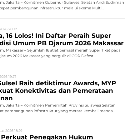
, Jakarta – Komitmen Gubernur Sulawesi Selatan Andi Sudirman
pat pembangunan infrastruktur melalui skema Multi...
2026 20:32
, 16 Lolos! Ini Daftar Peraih Super
Audisi Umum PB Djarum 2026 Makassar
 Makassar – Sejumlah 16 atlet berhasil meraih Super Tiket pada
rum 2026 Makassar yang bergulir di GOR Dafest...
2026 19:27
ulsel Raih detiktimur Awards, MYP
rkuat Konektivitas dan Pemerataan
nan
, Jakarta – Komitmen Pemerintah Provinsi Sulawesi Selatan
 pembangunan infrastruktur yang merata kembali menda...
us 2026 18:29
 Perkuat Penegakan Hukum