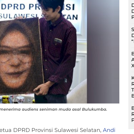
D
D
P
S
D
“
R
B
B
, menerima audiens seniman muda asal Bulukumba.
tua DPRD Provinsi Sulawesi Selatan,
Andi