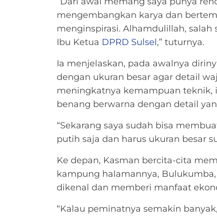
“Dari awal memang saya punya renca
mengembangkan karya dan bertemu
menginspirasi. Alhamdulillah, sala
Ibu Ketua
DPRD Sulsel
,” tuturnya.
Ia menjelaskan, pada awalnya diri
dengan ukuran besar agar detail waja
meningkatnya kemampuan teknik, 
benang berwarna dengan detail yang
“Sekarang saya sudah bisa membuat
putih saja dan harus ukuran besar s
Ke depan, Kasman bercita-cita membu
kampung halamannya, Bulukumba, ag
dikenal dan memberi manfaat ekon
“Kalau peminatnya semakin banyak, 