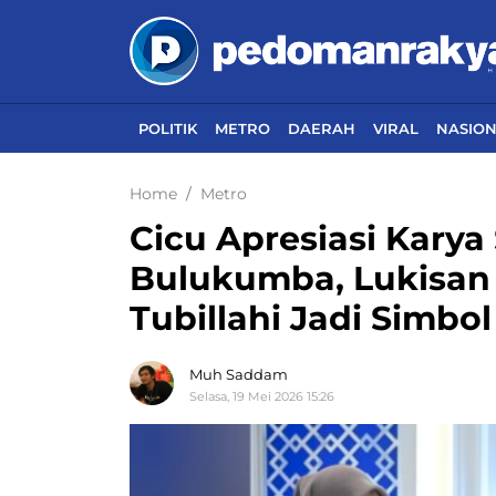
POLITIK
METRO
DAERAH
VIRAL
NASIO
Home
Metro
Cicu Apresiasi Kary
Bulukumba, Lukisa
Tubillahi Jadi Simbol
Muh Saddam
Selasa, 19 Mei 2026 15:26