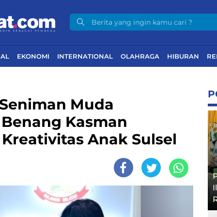
NAL
EKONOMI
INTERNATIONAL
OLAHRAGA
HIBURAN
RE
P
a Seniman Muda
n Benang Kasman
 Kreativitas Anak Sulsel
P
I