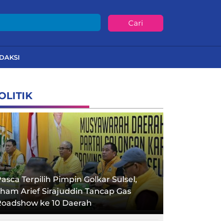
Cari
DAKSI
OLITIK
asca Terpilih Pimpin Golkar Sulsel,
lham Arief Sirajuddin Tancap Gas
Roadshow ke 10 Daerah