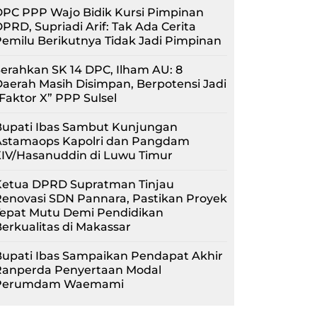
PC PPP Wajo Bidik Kursi Pimpinan
PRD, Supriadi Arif: Tak Ada Cerita
emilu Berikutnya Tidak Jadi Pimpinan
erahkan SK 14 DPC, Ilham AU: 8
aerah Masih Disimpan, Berpotensi Jadi
Faktor X” PPP Sulsel
Bupati Ibas Sambut Kunjungan
Astamaops Kapolri dan Pangdam
XIV/Hasanuddin di Luwu Timur
Ketua DPRD Supratman Tinjau
enovasi SDN Pannara, Pastikan Proyek
Tepat Mutu Demi Pendidikan
erkualitas di Makassar
upati Ibas Sampaikan Pendapat Akhir
Ranperda Penyertaan Modal
Perumdam Waemami