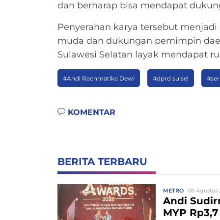
dan berharap bisa mendapat dukung
Penyerahan karya tersebut menjadi 
muda dan dukungan pemimpin daerah
Sulawesi Selatan layak mendapat rua
#Andi Rachmatika Dewi
#dprd sulsel
#ser
KOMENTAR
BERITA TERBARU
METRO
08 Agustus 
Andi Sudir
MYP Rp3,7 