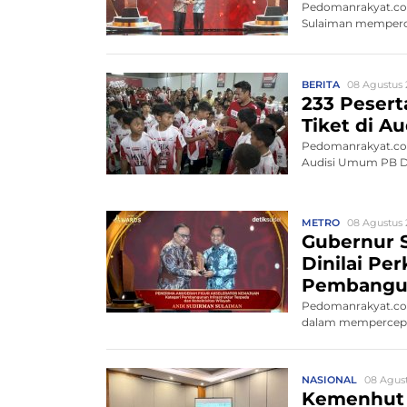
Pedomanrakyat.com
Sulaiman memperce
BERITA
08 Agustus 
233 Peserta
Tiket di 
Pedomanrakyat.com,
Audisi Umum PB Dja
METRO
08 Agustus 
Gubernur S
Dinilai Pe
Pembangu
Pedomanrakyat.com
dalam mempercepat
NASIONAL
08 Agust
Kemenhut