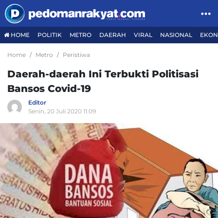
HOME
POLITIK
METRO
DAERAH
VIRAL
NASIONAL
EKON
Home
Metro
Peristiwa
Daerah-daerah Ini Terbukti Politisasi
Bansos Covid-19
Editor
Senin, 20 Juli 2020 11:09