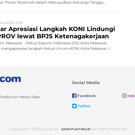
ema “Peran Muslimah dalam Mewujudkan Keluarga Tanggu...
tus 2026 20:32
ar Apresiasi Langkah KONI Lindungi
PROV lewat BPJS Ketenagakerjaan
 Makassar – Ketua Esports Indonesia (ESI) Kota Makassar,
, mengapresiasi langkah Ketua Umum KONI Kota Makassar, I...
Social Media
Facebook
Ins
Pedoman Media Siber
Twitter
Copyright © 2026 SuryaLoe -
pedomanrakyat
All Rights Reserved