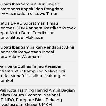
Bupati Ibas Sambut Kunjungan
Astamaops Kapolri dan Pangdam
XIV/Hasanuddin di Luwu Timur
Ketua DPRD Supratman Tinjau
enovasi SDN Pannara, Pastikan Proyek
Tepat Mutu Demi Pendidikan
erkualitas di Makassar
upati Ibas Sampaikan Pendapat Akhir
Ranperda Penyertaan Modal
Perumdam Waemami
ampingi Zulhas Tinjau Kesiapan
nfrastruktur Kampung Nelayan di
ntia, Munafri Pastikan Dukungan
Pemkot
Wali Kota Tasming Hamid Ambil Bagian
dalam Forum Ekonomi Nasional
APINDO, Parepare Bidik Peluang
Investasi dan Ekspor UMKM