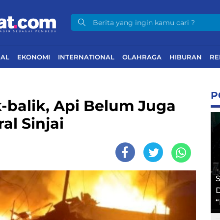
NAL
EKONOMI
INTERNATIONAL
OLAHRAGA
HIBURAN
RE
P
balik, Api Belum Juga
al Sinjai
S
D
“