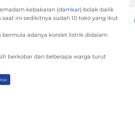
 pemadam kebakaran (
damkar
) bolak-balik
aat ini sedikitnya sudah 10 toko yang ikut
ermula adanya korslet listrik didalam
asih berkobar dan beberapa warga turut
injai