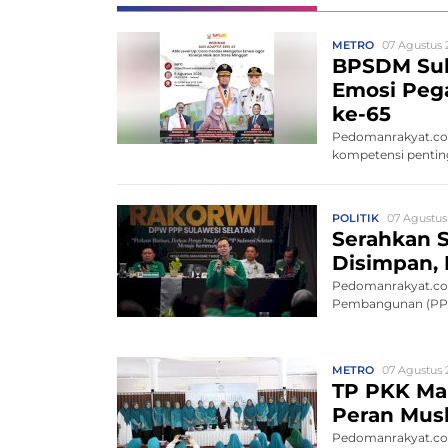
METRO
07 Agustus 
BPSDM Sul
Emosi Pega
ke-65
Pedomanrakyat.co
kompetensi penting
POLITIK
07 Agustus
Serahkan S
Disimpan, 
Pedomanrakyat.com
Pembangunan (PPP)
METRO
07 Agustus 2
TP PKK Mak
Peran Mus
Pedomanrakyat.com