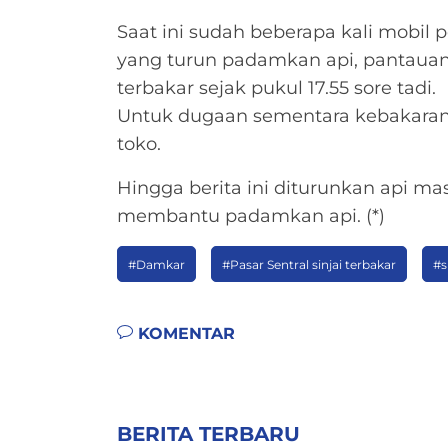
Saat ini sudah beberapa kali mobil
yang turun padamkan api, pantauan s
terbakar sejak pukul 17.55 sore tadi.
Untuk dugaan sementara kebakaran b
toko.
Hingga berita ini diturunkan api m
membantu padamkan api. (*)
#Damkar
#Pasar Sentral sinjai terbakar
#s
KOMENTAR
BERITA TERBARU