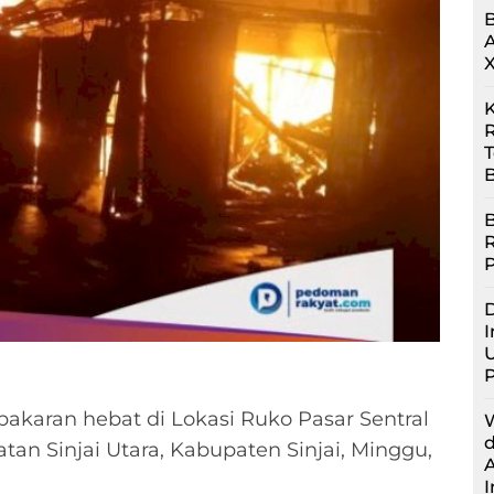
R
B
B
D
I
U
ebakaran hebat di Lokasi Ruko Pasar Sentral
tan Sinjai Utara, Kabupaten Sinjai, Minggu,