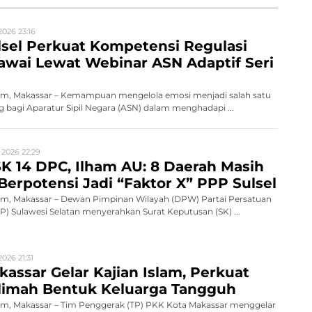
2026 23:16
sel Perkuat Kompetensi Regulasi
wai Lewat Webinar ASN Adaptif Seri
m, Makassar – Kemampuan mengelola emosi menjadi salah satu
 bagi Aparatur Sipil Negara (ASN) dalam menghadapi ...
 2026 22:29
K 14 DPC, Ilham AU: 8 Daerah Masih
Berpotensi Jadi “Faktor X” PPP Sulsel
, Makassar – Dewan Pimpinan Wilayah (DPW) Partai Persatuan
 Sulawesi Selatan menyerahkan Surat Keputusan (SK) ...
026 21:31
assar Gelar Kajian Islam, Perkuat
limah Bentuk Keluarga Tangguh
, Makassar – Tim Penggerak (TP) PKK Kota Makassar menggelar