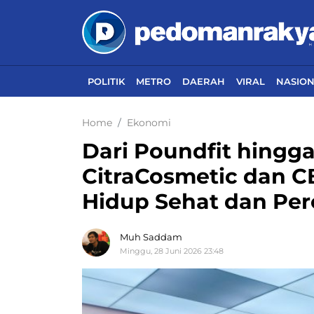
POLITIK
METRO
DAERAH
VIRAL
NASIO
Home
Ekonomi
Dari Poundfit hingg
CitraCosmetic dan C
Hidup Sehat dan Perc
Muh Saddam
Minggu, 28 Juni 2026 23:48