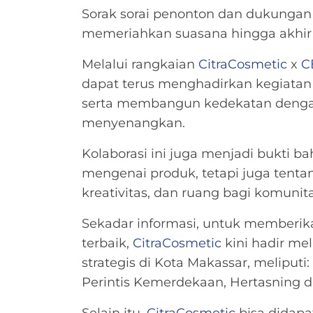
Sorak sorai penonton dan dukungan
memeriahkan suasana hingga akhir 
Melalui rangkaian
CitraCosmetic
x
C
dapat terus menghadirkan kegiata
serta membangun kedekatan denga
menyenangkan.
Kolaborasi ini juga menjadi bukti b
mengenai produk, tetapi juga tentang
kreativitas, dan ruang bagi komun
Sekadar informasi, untuk memberi
terbaik,
CitraCosmetic
kini hadir me
strategis di Kota Makassar, meliputi
Perintis Kemerdekaan, Hertasning 
Selain itu,
CitraCosmetic
bisa didapa