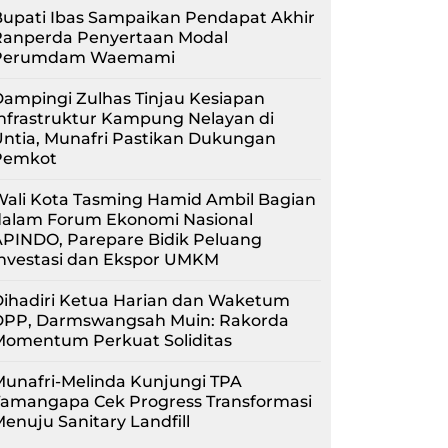
upati Ibas Sampaikan Pendapat Akhir
Ranperda Penyertaan Modal
Perumdam Waemami
ampingi Zulhas Tinjau Kesiapan
nfrastruktur Kampung Nelayan di
ntia, Munafri Pastikan Dukungan
Pemkot
Wali Kota Tasming Hamid Ambil Bagian
dalam Forum Ekonomi Nasional
APINDO, Parepare Bidik Peluang
Investasi dan Ekspor UMKM
Dihadiri Ketua Harian dan Waketum
DPP, Darmswangsah Muin: Rakorda
Momentum Perkuat Soliditas
unafri-Melinda Kunjungi TPA
Tamangapa Cek Progress Transformasi
enuju Sanitary Landfill