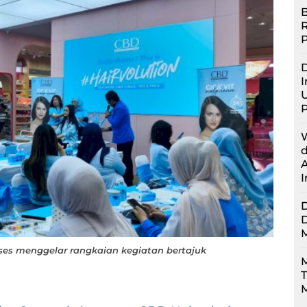
B
D
I
U
ses menggelar rangkaian kegiatan bertajuk
M
M