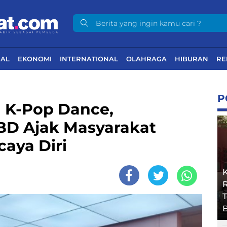
NAL
EKONOMI
INTERNATIONAL
OLAHRAGA
HIBURAN
RE
P
a K-Pop Dance,
BD Ajak Masyarakat
aya Diri
R
B