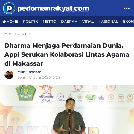
HOME
POLITIK
METRO
DAERAH
VIRAL
NASIONAL
EKON
Home
Metro
Dharma Menjaga Perdamaian Dunia,
Appi Serukan Kolaborasi Lintas Agama
di Makassar
Muh Saddam
Senin, 01 Juni 2026 15:24