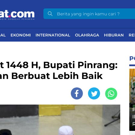
NAL
EKONOMI
INTERNATIONAL
OLAHRAGA
HIBURAN
RE
P
 1448 H, Bupati Pinrang:
n Berbuat Lebih Baik
P
I