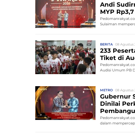
Andi Sudir
MYP Rp3,7 
Pedomanrakyat.com
Sulaiman memperce
BERITA
08 Agustus 
233 Peserta
Tiket di 
Pedomanrakyat.com,
Audisi Umum PB Dja
METRO
08 Agustus 
Gubernur S
Dinilai Pe
Pembangu
Pedomanrakyat.com
dalam mempercepat