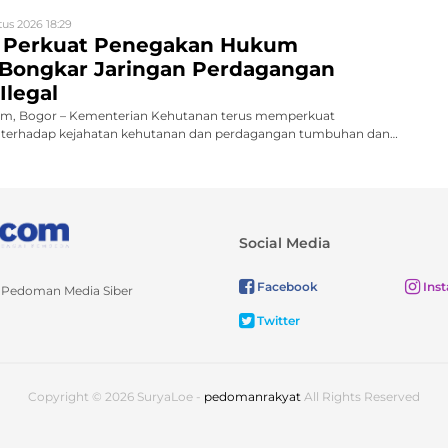
us 2026 18:29
 Perkuat Penegakan Hukum
 Bongkar Jaringan Perdagangan
Ilegal
m, Bogor – Kementerian Kehutanan terus memperkuat
terhadap kejahatan kehutanan dan perdagangan tumbuhan dan
Social Media
Facebook
Ins
Pedoman Media Siber
Twitter
Copyright © 2026 SuryaLoe -
pedomanrakyat
All Rights Reserved