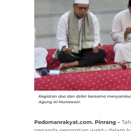
Kegiatan doa dan dzikir bersama menyambut T
Agung Al-Munawwir.
Pedomanrakyat.com. Pinrang –
Tah
penanda pergantian waktu dalam ka