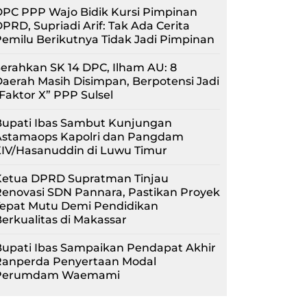
PC PPP Wajo Bidik Kursi Pimpinan
PRD, Supriadi Arif: Tak Ada Cerita
emilu Berikutnya Tidak Jadi Pimpinan
erahkan SK 14 DPC, Ilham AU: 8
aerah Masih Disimpan, Berpotensi Jadi
Faktor X” PPP Sulsel
Bupati Ibas Sambut Kunjungan
Astamaops Kapolri dan Pangdam
XIV/Hasanuddin di Luwu Timur
Ketua DPRD Supratman Tinjau
enovasi SDN Pannara, Pastikan Proyek
Tepat Mutu Demi Pendidikan
erkualitas di Makassar
upati Ibas Sampaikan Pendapat Akhir
Ranperda Penyertaan Modal
Perumdam Waemami