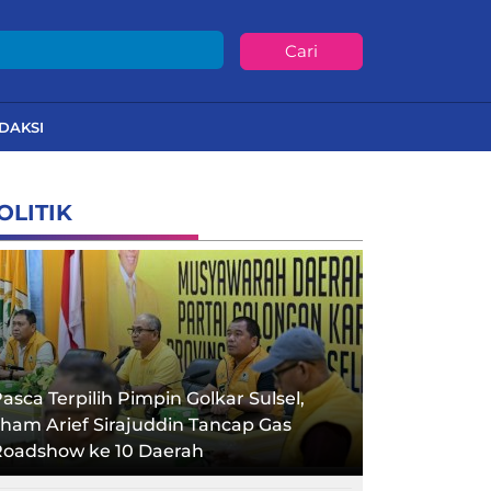
Cari
DAKSI
OLITIK
asca Terpilih Pimpin Golkar Sulsel,
lham Arief Sirajuddin Tancap Gas
Roadshow ke 10 Daerah