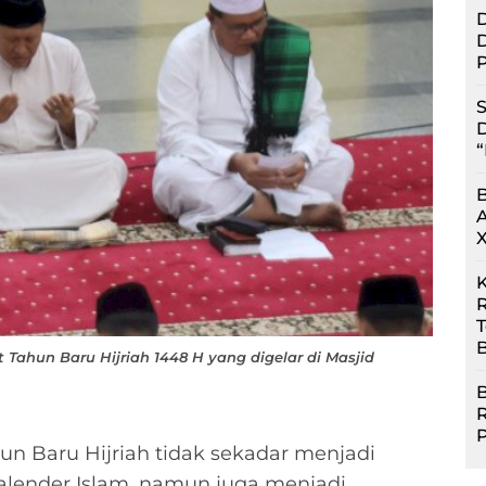
D
D
P
S
D
“
R
B
ahun Baru Hijriah 1448 H yang digelar di Masjid
B
un Baru Hijriah tidak sekadar menjadi
lender Islam, namun juga menjadi