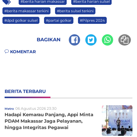
#berita harian makassar
#berita harian sulsel
#berita makassar terkini
#berita sulsel terkini
#dpd golkar sulsel
#partai golkar
#Pilpres 2024
BAGIKAN
KOMENTAR
BERITA TERBARU
06 Agustus 2026 23:30
Metro
Hadapi Kemarau Panjang, Appi Minta
PDAM Makassar Jaga Pelayanan,
hingga Integritas Pegawai