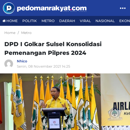
HOME
POLITIK
METRO
DAERAH
VIRAL
NASIONAL
EKON
Home
Metro
DPD I Golkar Sulsel Konsolidasi
Pemenangan Pilpres 2024
Nhico
Senin, 08 November 2021 14:25