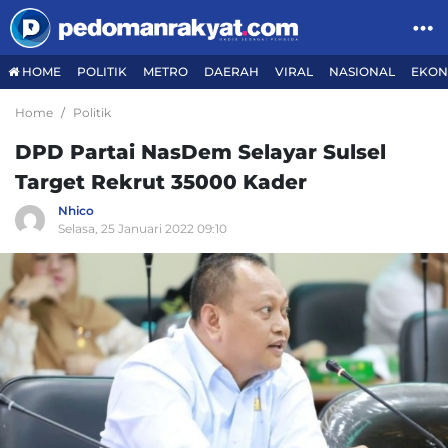
HOME
POLITIK
METRO
DAERAH
VIRAL
NASIONAL
EKON
Home
Politik
DPD Partai NasDem Selayar Sulsel
Target Rekrut 35000 Kader
Nhico
Selasa, 25 Januari 2022 09:10