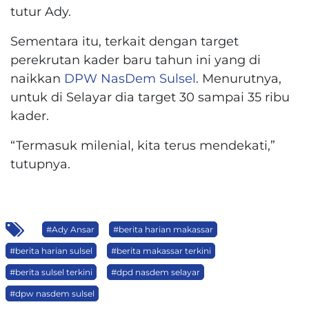
tutur Ady.
Sementara itu, terkait dengan target
perekrutan kader baru tahun ini yang di
naikkan
DPW NasDem Sulsel
. Menurutnya,
untuk di Selayar dia target 30 sampai 35 ribu
kader.
“Termasuk milenial, kita terus mendekati,”
tutupnya.
#Ady Ansar
#berita harian makassar
#berita harian sulsel
#berita makassar terkini
#berita sulsel terkini
#dpd nasdem selayar
#dpw nasdem sulsel