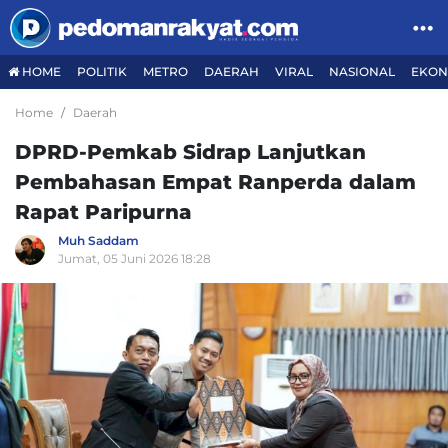
HOME
POLITIK
METRO
DAERAH
VIRAL
NASIONAL
EKON
Home
Daerah
DPRD-Pemkab Sidrap Lanjutkan
Pembahasan Empat Ranperda dalam
Rapat Paripurna
Muh Saddam
Jumat, 05 Juni 2026 18:28