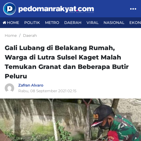
HOME
POLITIK
METRO
DAERAH
VIRAL
NASIONAL
EKON
Home
Daerah
Gali Lubang di Belakang Rumah,
Warga di Lutra Sulsel Kaget Malah
Temukan Granat dan Beberapa Butir
Peluru
Zafran Alvaro
Rabu, 08 September 2021 02:15