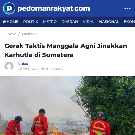
HOME
POLITIK
METRO
DAERAH
VIRAL
NASIONAL
EKON
Home
Nasional
Gerak Taktis Manggala Agni Jinakkan
Karhutla di Sumatera
Nhico
Kamis, 04 Juni 2026 14:07