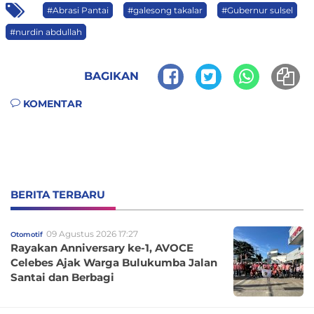
#Abrasi Pantai
#galesong takalar
#Gubernur sulsel
#nurdin abdullah
BAGIKAN
KOMENTAR
BERITA TERBARU
09 Agustus 2026 17:27
Otomotif
Rayakan Anniversary ke-1, AVOCE
Celebes Ajak Warga Bulukumba Jalan
Santai dan Berbagi