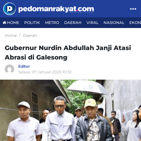
HOME
POLITIK
METRO
DAERAH
VIRAL
NASIONAL
EKON
Home
Daerah
Gubernur Nurdin Abdullah Janji Atasi
Abrasi di Galesong
Editor
Selasa, 07 Januari 2020 10:32