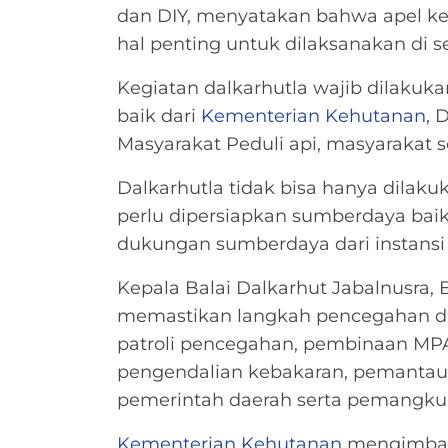
dan DIY, menyatakan bahwa apel kes
hal penting untuk dilaksanakan di se
Kegiatan dalkarhutla wajib dilakukan
baik dari
Kementerian Kehutanan
, 
Masyarakat Peduli api, masyarakat se
Dalkarhutla tidak bisa hanya dilaku
perlu dipersiapkan sumberdaya bai
dukungan sumberdaya dari instansi 
Kepala Balai Dalkarhut Jabalnusra,
memastikan langkah pencegahan di 
patroli pencegahan, pembinaan MPA
pengendalian kebakaran, pemantaua
pemerintah daerah serta pemangku 
Kementerian Kehutanan
mengimbau