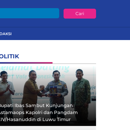
Cari
DAKSI
OLITIK
Bupati Ibas Sambut Kunjungan
Astamaops Kapolri dan Pangdam
XIV/Hasanuddin di Luwu Timur