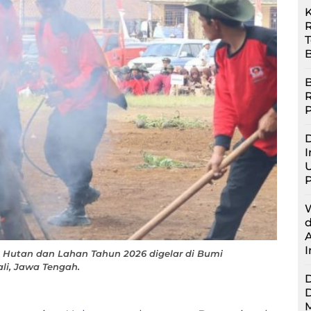
R
B
B
D
I
U
 Hutan dan Lahan Tahun 2026 digelar di Bumi
li, Jawa Tengah.