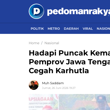
POLITIK
METRO
DAERAH
VIRAL
NASIO
Home
Nasional
Hadapi Puncak Kema
Pemprov Jawa Tenga
Cegah Karhutla
Muh Saddam
Jumat, 26 Juni 2026 19:27