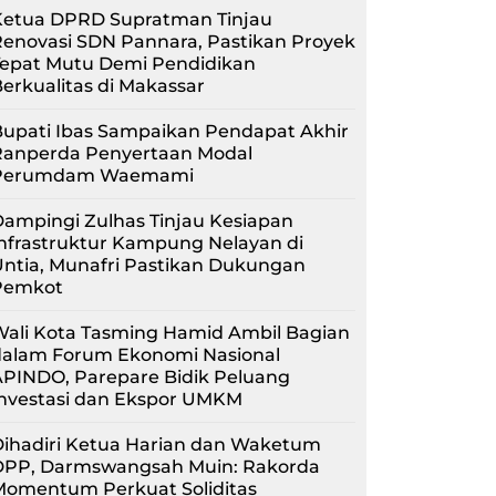
Ketua DPRD Supratman Tinjau
enovasi SDN Pannara, Pastikan Proyek
Tepat Mutu Demi Pendidikan
erkualitas di Makassar
upati Ibas Sampaikan Pendapat Akhir
Ranperda Penyertaan Modal
Perumdam Waemami
ampingi Zulhas Tinjau Kesiapan
nfrastruktur Kampung Nelayan di
ntia, Munafri Pastikan Dukungan
Pemkot
Wali Kota Tasming Hamid Ambil Bagian
dalam Forum Ekonomi Nasional
APINDO, Parepare Bidik Peluang
Investasi dan Ekspor UMKM
Dihadiri Ketua Harian dan Waketum
DPP, Darmswangsah Muin: Rakorda
Momentum Perkuat Soliditas