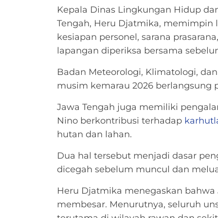
Kepala Dinas Lingkungan Hidup dan
Tengah, Heru Djatmika, memimpin lan
kesiapan personel, sarana prasarana, 
lapangan diperiksa bersama sebelu
Badan Meteorologi, Klimatologi, da
musim kemarau 2026 berlangsung p
Jawa Tengah juga memiliki pengala
Nino berkontribusi terhadap
karhutl
hutan dan lahan.
Dua hal tersebut menjadi dasar pen
dicegah sebelum muncul dan meluas
Heru Djatmika menegaskan bahwa 
membesar. Menurutnya, seluruh uns
terutama di wilayah rawan dan seki