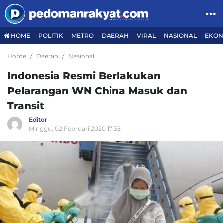
HOME
POLITIK
METRO
DAERAH
VIRAL
NASIONAL
EKON
Home
Daerah
Nasional
Indonesia Resmi Berlakukan
Pelarangan WN China Masuk dan
Transit
Editor
Minggu, 02 Februari 2020 17:35