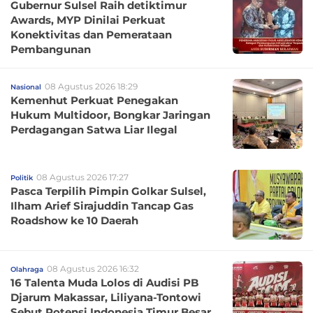
Gubernur Sulsel Raih detiktimur
Awards, MYP Dinilai Perkuat
Konektivitas dan Pemerataan
Pembangunan
08 Agustus 2026 18:29
Nasional
Kemenhut Perkuat Penegakan
Hukum Multidoor, Bongkar Jaringan
Perdagangan Satwa Liar Ilegal
08 Agustus 2026 17:27
Politik
Pasca Terpilih Pimpin Golkar Sulsel,
Ilham Arief Sirajuddin Tancap Gas
Roadshow ke 10 Daerah
08 Agustus 2026 16:32
Olahraga
16 Talenta Muda Lolos di Audisi PB
Djarum Makassar, Liliyana-Tontowi
Sebut Potensi Indonesia Timur Besar