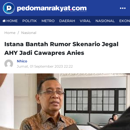
HOME
POLITIK
METRO
DAERAH
VIRAL
NASIONAL
EKON
Home
Nasional
Istana Bantah Rumor Skenario Jegal
AHY Jadi Cawapres Anies
Nhico
Jumat, 01 September 2023 22:22