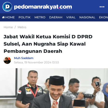
HOME
POLITIK
METRO
DAERAH
VIRAL
NASIONAL
EKON
Home
Metro
Jabat Wakil Ketua Komisi D DPRD
Sulsel, Aan Nugraha Siap Kawal
Pembangunan Daerah
Muh Saddam
Selasa, 19 November 2024 13:53