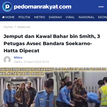
HOME
POLITIK
METRO
DAERAH
VIRAL
NASIONAL
EKON
Home
Nasional
Jemput dan Kawal Bahar bin Smith, 3
Petugas Avsec Bandara Soekarno-
Hatta Dipecat
Nhico
Sabtu, 01 April 2023 15:23