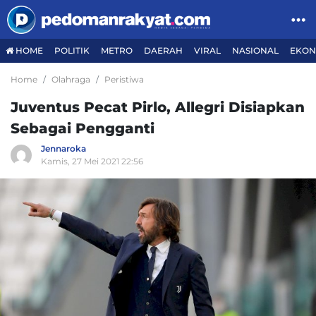
HOME
POLITIK
METRO
DAERAH
VIRAL
NASIONAL
EKON
Home
Olahraga
Peristiwa
Juventus Pecat Pirlo, Allegri Disiapkan
Sebagai Pengganti
Jennaroka
Kamis, 27 Mei 2021 22:56