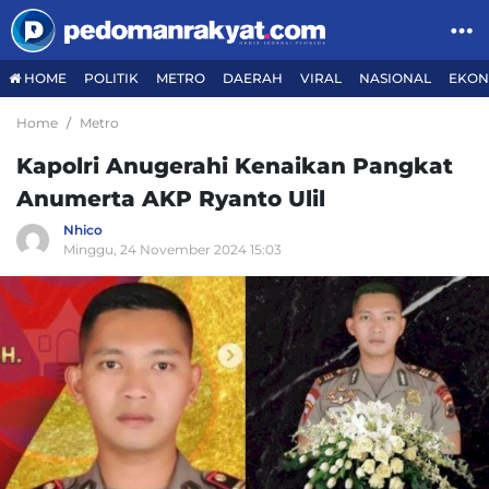
HOME
POLITIK
METRO
DAERAH
VIRAL
NASIONAL
EKON
Home
Metro
Kapolri Anugerahi Kenaikan Pangkat
Anumerta AKP Ryanto Ulil
Nhico
Minggu, 24 November 2024 15:03