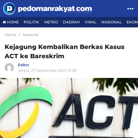
HOME
POLITIK
METRO
DAERAH
VIRAL
NASIONAL
EKON
Home
Nasional
Kejagung Kembalikan Berkas Kasus
ACT ke Bareskrim
Editor
Selasa, 27 September 2022 21:38