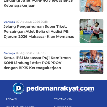
Lindungi Atlet PORPROV lewat BPJS
Ketenagakerjaan
07 Agustus 2026 20:18
Olahraga
Jelang Pengumuman Super Tiket,
Persaingan Atlet Belia di Audisi PB
Djarum 2026 Makassar Kian Memanas
07 Agustus 2026 19:38
Olahraga
Ketua IPSI Makassar Puji Komitmen
KONI Lindungi Atlet PORPROV
dengan BPJS Ketenagakerjaan
REDAKSI
TENTANG KAMI
PEDOMAN MEDIA SIBER
KONTAK KAMI