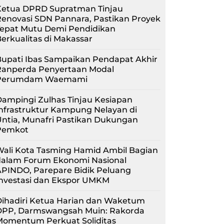
Ketua DPRD Supratman Tinjau
enovasi SDN Pannara, Pastikan Proyek
Tepat Mutu Demi Pendidikan
erkualitas di Makassar
upati Ibas Sampaikan Pendapat Akhir
Ranperda Penyertaan Modal
Perumdam Waemami
ampingi Zulhas Tinjau Kesiapan
nfrastruktur Kampung Nelayan di
ntia, Munafri Pastikan Dukungan
Pemkot
Wali Kota Tasming Hamid Ambil Bagian
dalam Forum Ekonomi Nasional
APINDO, Parepare Bidik Peluang
Investasi dan Ekspor UMKM
Dihadiri Ketua Harian dan Waketum
DPP, Darmswangsah Muin: Rakorda
Momentum Perkuat Soliditas