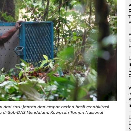
R
B
B
D
I
U
i dari satu jantan dan empat betina hasil rehabilitasi
nya di Sub-DAS Mendalam, Kawasan Taman Nasional