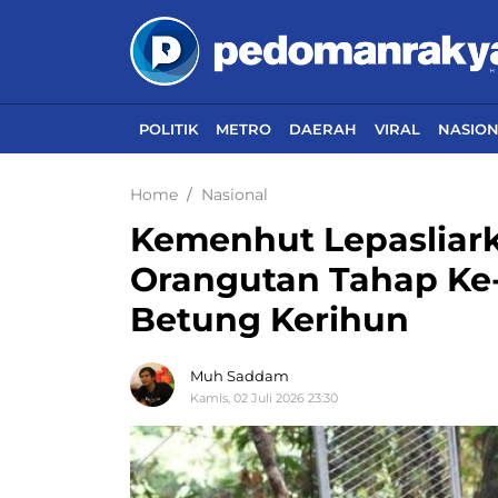
POLITIK
METRO
DAERAH
VIRAL
NASIO
Home
Nasional
Kemenhut Lepasliark
Orangutan Tahap Ke-
Betung Kerihun
Muh Saddam
Kamis, 02 Juli 2026 23:30