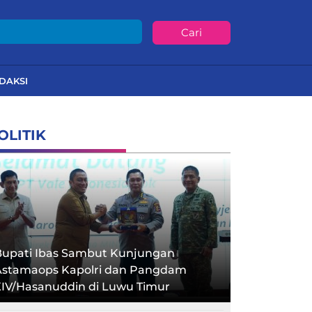
Cari
DAKSI
OLITIK
Bupati Ibas Sambut Kunjungan
Astamaops Kapolri dan Pangdam
XIV/Hasanuddin di Luwu Timur