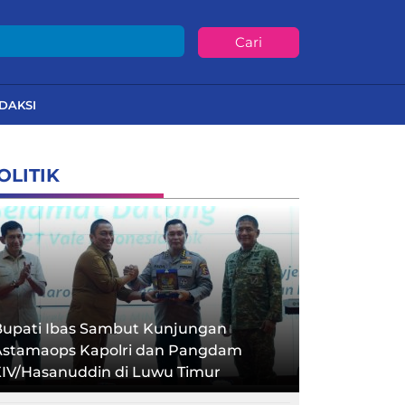
Cari
DAKSI
OLITIK
Bupati Ibas Sambut Kunjungan
Astamaops Kapolri dan Pangdam
XIV/Hasanuddin di Luwu Timur