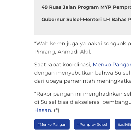
49 Ruas Jalan Program MYP Pempro
Gubernur Sulsel-Menteri LH Bahas
“Wah keren juga ya pakai songkok pa
Pinrang, Ahmadi Akil.
Saat rapat koordinasi,
Menko Panga
dengan menyebutkan bahwa Sulsel i
dari upaya pemerintah meningkatka
“Rakor pangan ini menghadirkan se
di Sulsel bisa diakselerasi pembang
Hasan
. (*)
#Menko Pangan
#Pemprov Sulsel
#zulkifl