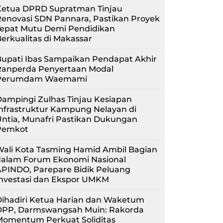
Ketua DPRD Supratman Tinjau
enovasi SDN Pannara, Pastikan Proyek
Tepat Mutu Demi Pendidikan
erkualitas di Makassar
upati Ibas Sampaikan Pendapat Akhir
Ranperda Penyertaan Modal
Perumdam Waemami
ampingi Zulhas Tinjau Kesiapan
nfrastruktur Kampung Nelayan di
ntia, Munafri Pastikan Dukungan
Pemkot
Wali Kota Tasming Hamid Ambil Bagian
dalam Forum Ekonomi Nasional
APINDO, Parepare Bidik Peluang
Investasi dan Ekspor UMKM
Dihadiri Ketua Harian dan Waketum
DPP, Darmswangsah Muin: Rakorda
Momentum Perkuat Soliditas