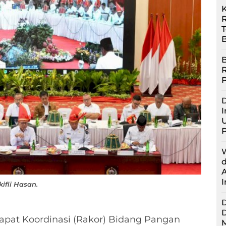
R
B
B
D
I
U
fli Hasan.
pat Koordinasi (Rakor) Bidang Pangan