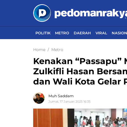
POLITIK
METRO
DAERAH
VIRAL
NASIO
Home
Metro
Kenakan “Passapu” 
Zulkifli Hasan Bersa
dan Wali Kota Gelar 
Muh Saddam
Jumat, 17 Januari 2025 16:35