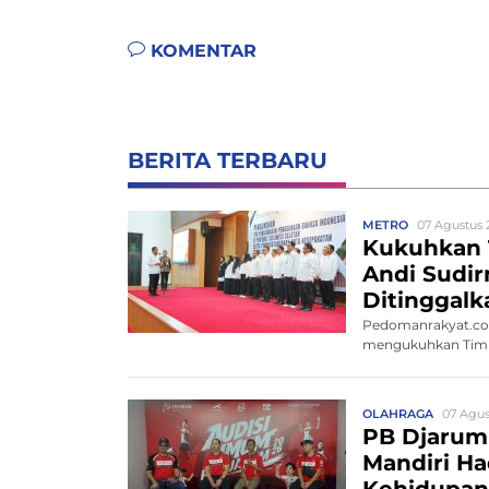
KOMENTAR
BERITA TERBARU
METRO
07 Agustus 
Kukuhkan 
Andi Sudi
Ditinggalk
Pedomanrakyat.com
mengukuhkan Tim P
OLAHRAGA
07 Agus
PB Djarum
Mandiri Ha
Kehidupan 