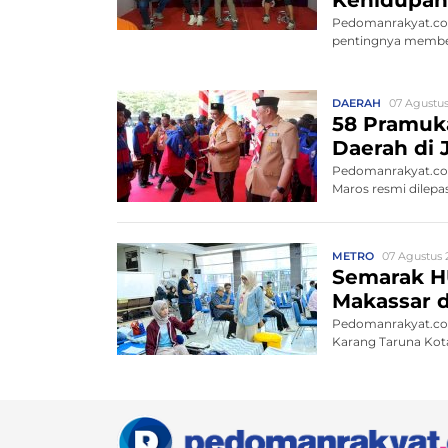
Pedomanrakyat.co
pentingnya memben
DAERAH
07 Agustus
58 Pramuk
Daerah di 
Pedomanrakyat.com
Maros resmi dilepa
METRO
07 Agustus 2
Semarak H
Makassar d
Pedomanrakyat.co
Karang Taruna Kota