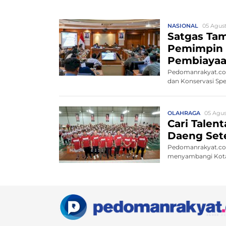
NASIONAL
05 Agust
Satgas Tam
Pemimpin R
Pembiayaa
Pedomanrakyat.com
dan Konservasi Sp
OLAHRAGA
05 Agus
Cari Talen
Daeng Set
Pedomanrakyat.co
menyambangi Kota Da