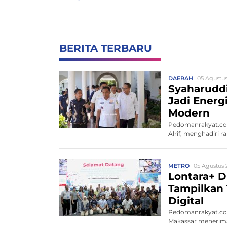
BERITA TERBARU
DAERAH
05 Agustus
Syaharudd
Jadi Energ
Modern
Pedomanrakyat.com
Alrif, menghadiri r
METRO
05 Agustus 
Lontara+ D
Tampilkan 
Digital
Pedomanrakyat.com
Makassar menerima 