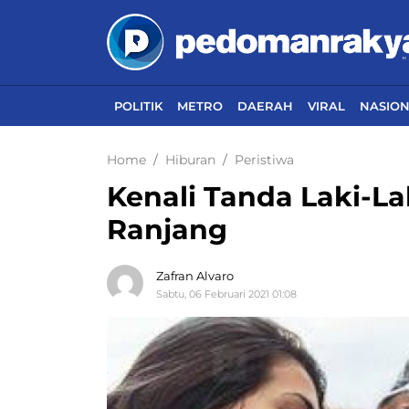
POLITIK
METRO
DAERAH
VIRAL
NASIO
Home
Hiburan
Peristiwa
Kenali Tanda Laki-La
Ranjang
Zafran Alvaro
Sabtu, 06 Februari 2021 01:08