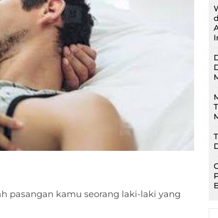
M
M
T
D
P
ah pasangan kamu seorang laki-laki yang