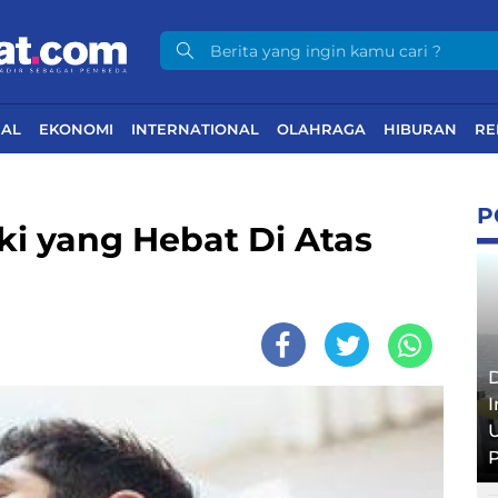
NAL
EKONOMI
INTERNATIONAL
OLAHRAGA
HIBURAN
RE
P
ki yang Hebat Di Atas
D
I
U