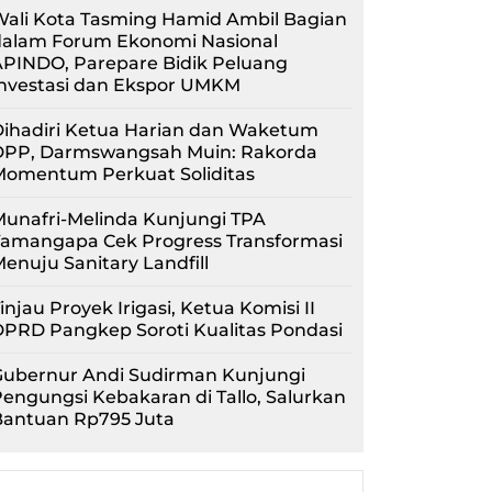
Wali Kota Tasming Hamid Ambil Bagian
dalam Forum Ekonomi Nasional
APINDO, Parepare Bidik Peluang
Investasi dan Ekspor UMKM
Dihadiri Ketua Harian dan Waketum
DPP, Darmswangsah Muin: Rakorda
Momentum Perkuat Soliditas
unafri-Melinda Kunjungi TPA
Tamangapa Cek Progress Transformasi
enuju Sanitary Landfill
injau Proyek Irigasi, Ketua Komisi II
PRD Pangkep Soroti Kualitas Pondasi
Gubernur Andi Sudirman Kunjungi
engungsi Kebakaran di Tallo, Salurkan
Bantuan Rp795 Juta