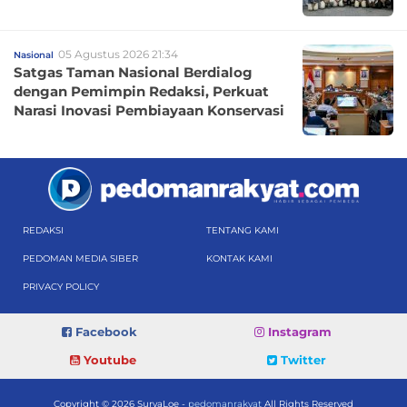
05 Agustus 2026 21:34
Nasional
Satgas Taman Nasional Berdialog
dengan Pemimpin Redaksi, Perkuat
Narasi Inovasi Pembiayaan Konservasi
REDAKSI
TENTANG KAMI
PEDOMAN MEDIA SIBER
KONTAK KAMI
PRIVACY POLICY
Facebook
Instagram
Youtube
Twitter
Copyright © 2026 SuryaLoe -
pedomanrakyat
All Rights Reserved