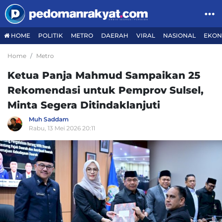
HOME
POLITIK
METRO
DAERAH
VIRAL
NASIONAL
EKON
Home
Metro
Ketua Panja Mahmud Sampaikan 25
Rekomendasi untuk Pemprov Sulsel,
Minta Segera Ditindaklanjuti
Muh Saddam
Rabu, 13 Mei 2026 20:11