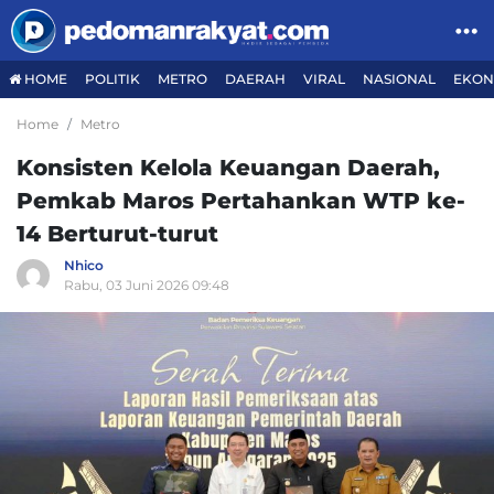
HOME
POLITIK
METRO
DAERAH
VIRAL
NASIONAL
EKON
Home
Metro
Konsisten Kelola Keuangan Daerah,
Pemkab Maros Pertahankan WTP ke-
14 Berturut-turut
Nhico
Rabu, 03 Juni 2026 09:48