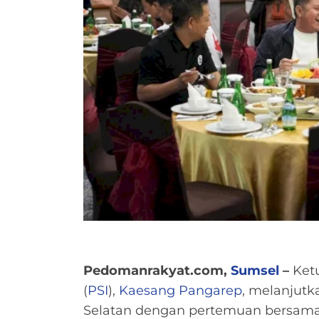
Pedomanrakyat.com,
Sumsel
–
Ketu
(
PSI
),
Kaesang Pangarep
, melanjutk
Selatan dengan pertemuan bersama