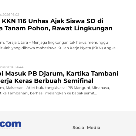
s 2026 16:02
KKN 116 Unhas Ajak Siswa SD di
ra Tanam Pohon, Rawat Lingkungan
, Toraja Utara – Menjaga lingkungan tak harus menunggu
tulah yang dibawa mahasiswa Kuliah Kerja Nyata (KKN) Angka...
tus 2026 14:44
i Masuk PB Djarum, Kartika Tambani
erja Keras Berbuah Semifinal
 Makassar – Atlet bulu tangkis asal PB Manguni, Minahasa,
rtika Tambahani, berhasil melangkah ke babak semif...
Social Media