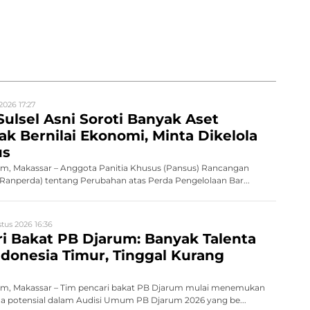
2026 17:27
Sulsel Asni Soroti Banyak Aset
k Bernilai Ekonomi, Minta Dikelola
us
, Makassar – Anggota Panitia Khusus (Pansus) Rancangan
Ranperda) tentang Perubahan atas Perda Pengelolaan Bar...
tus 2026 16:36
i Bakat PB Djarum: Banyak Talenta
ndonesia Timur, Tinggal Kurang
m, Makassar – Tim pencari bakat PB Djarum mulai menemukan
da potensial dalam Audisi Umum PB Djarum 2026 yang be...