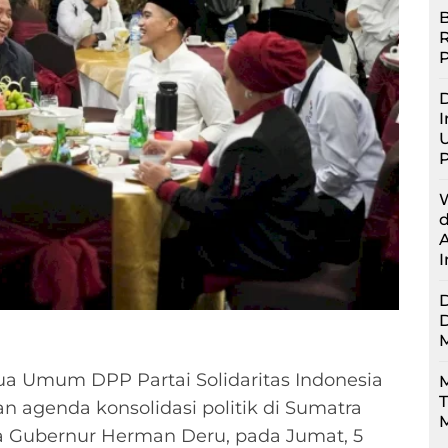
B
D
I
U
a Umum DPP Partai Solidaritas Indonesia
M
an agenda konsolidasi politik di Sumatra
M
 Gubernur Herman Deru, pada Jumat, 5