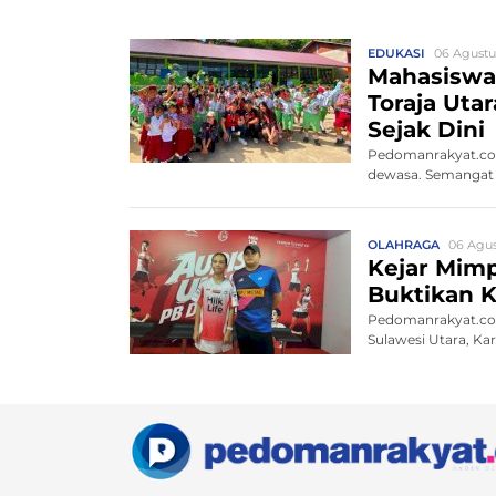
EDUKASI
06 Agustu
Mahasiswa 
Toraja Uta
Sejak Dini
Pedomanrakyat.com
dewasa. Semangat i
OLAHRAGA
06 Agus
Kejar Mimp
Buktikan K
Pedomanrakyat.com,
Sulawesi Utara, Ka