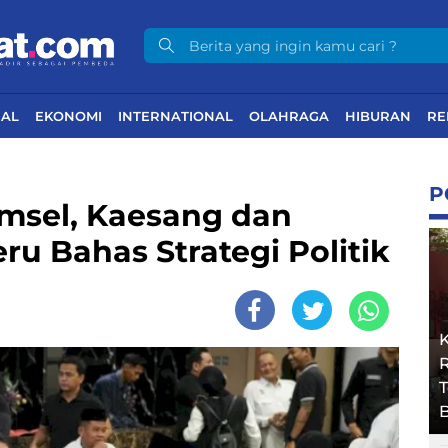
NAL
EKONOMI
INTERNATIONAL
OLAHRAGA
HIBURAN
RE
P
umsel, Kaesang dan
u Bahas Strategi Politik
R
B