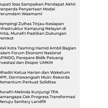
upati Ibas Sampaikan Pendapat Akhir
Ranperda Penyertaan Modal
Perumdam Waemami
ampingi Zulhas Tinjau Kesiapan
nfrastruktur Kampung Nelayan di
ntia, Munafri Pastikan Dukungan
Pemkot
Wali Kota Tasming Hamid Ambil Bagian
dalam Forum Ekonomi Nasional
APINDO, Parepare Bidik Peluang
Investasi dan Ekspor UMKM
Dihadiri Ketua Harian dan Waketum
DPP, Darmswangsah Muin: Rakorda
Momentum Perkuat Soliditas
unafri-Melinda Kunjungi TPA
Tamangapa Cek Progress Transformasi
enuju Sanitary Landfill