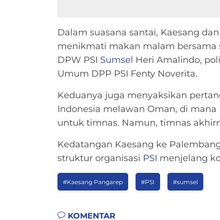
Dalam suasana santai, Kaesang dan
menikmati makan malam bersama s
DPW PSI
Sumsel
Heri Amalindo, pol
Umum DPP PSI Fenty Noverita.
Keduanya juga menyaksikan pertan
Indonesia melawan Oman, di mana
untuk timnas. Namun, timnas akhi
Kedatangan Kaesang ke Palembang
struktur organisasi
PSI
menjelang kon
#Kaesang Pangarep
#PSI
#sumsel
KOMENTAR