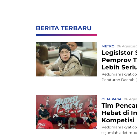
BERITA TERBARU
METRO
06 Agustus 
Legislstor 
Pemprov Ta
Lebih Seri
Pedomanrakyat.com
Peraturan Daerah (
OLAHRAGA
06 Agus
Tim Pencar
Hebat di I
Kompetisi
Pedomanrakyat.co
sejumlah atlet mu