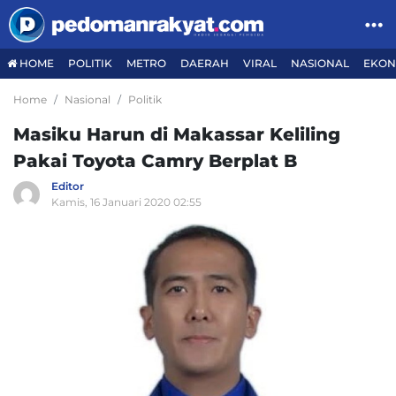
HOME
POLITIK
METRO
DAERAH
VIRAL
NASIONAL
EKON
Home
Nasional
Politik
Masiku Harun di Makassar Keliling
Pakai Toyota Camry Berplat B
Editor
Kamis, 16 Januari 2020 02:55