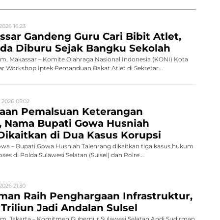
2026 16:23
sar Gandeng Guru Cari Bibit Atlet,
da Diburu Sejak Bangku Sekolah
, Makassar – Komite Olahraga Nasional Indonesia (KONI) Kota
 Workshop Iptek Pemanduan Bakat Atlet di Sekretar...
 2026 05:02
gaan Pemalsuan Keterangan
n, Nama Bupati Gowa Husniah
Dikaitkan di Dua Kasus Korupsi
a – Bupati Gowa Husniah Talenrang dikaitkan tiga kasus hukum
es di Polda Sulawesi Selatan (Sulsel) dan Polre...
2026 21:30
man Raih Penghargaan Infrastruktur,
Triliun Jadi Andalan Sulsel
, Jakarta – Komitmen Gubernur Sulawesi Selatan Andi Sudirman