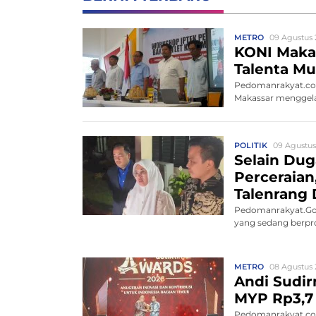
METRO
09 Agustus 
KONI Makas
Talenta Mu
Pedomanrakyat.com
Makassar menggelar
POLITIK
09 Agustus
Selain Du
Perceraia
Talenrang 
Pedomanrakyat.Gow
yang sedang berpros
METRO
08 Agustus 
Andi Sudir
MYP Rp3,7 
Pedomanrakyat.com