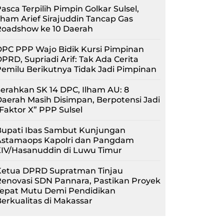
asca Terpilih Pimpin Golkar Sulsel,
lham Arief Sirajuddin Tancap Gas
Roadshow ke 10 Daerah
PC PPP Wajo Bidik Kursi Pimpinan
PRD, Supriadi Arif: Tak Ada Cerita
emilu Berikutnya Tidak Jadi Pimpinan
erahkan SK 14 DPC, Ilham AU: 8
aerah Masih Disimpan, Berpotensi Jadi
Faktor X” PPP Sulsel
Bupati Ibas Sambut Kunjungan
Astamaops Kapolri dan Pangdam
XIV/Hasanuddin di Luwu Timur
Ketua DPRD Supratman Tinjau
enovasi SDN Pannara, Pastikan Proyek
Tepat Mutu Demi Pendidikan
erkualitas di Makassar