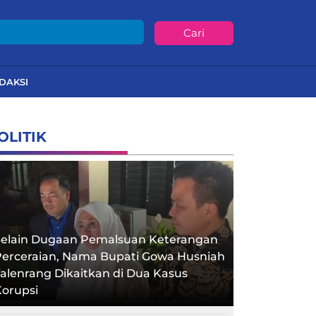
Cari
DAKSI
OLITIK
Selain Dugaan Pemalsuan Keterangan
Perceraian, Nama Bupati Gowa Husniah
alenrang Dikaitkan di Dua Kasus
orupsi