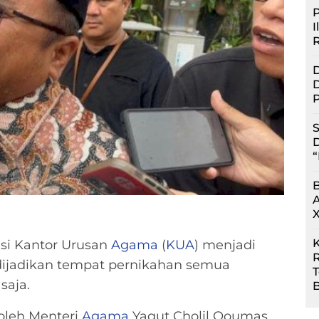
P
I
D
D
P
S
D
“
si Kantor Urusan
Agama
(
KUA
) menjadi
R
 dijadikan tempat pernikahan semua
saja.
B
oleh Menteri
Agama
Yaqut Cholil Qoumas