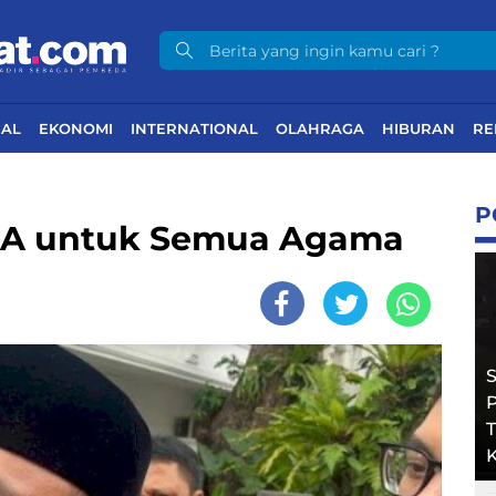
NAL
EKONOMI
INTERNATIONAL
OLAHRAGA
HIBURAN
RE
P
A untuk Semua Agama
T
K