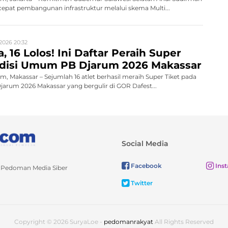
pat pembangunan infrastruktur melalui skema Multi...
2026 20:32
, 16 Lolos! Ini Daftar Peraih Super
Audisi Umum PB Djarum 2026 Makassar
 Makassar – Sejumlah 16 atlet berhasil meraih Super Tiket pada
rum 2026 Makassar yang bergulir di GOR Dafest...
Social Media
Facebook
Ins
Pedoman Media Siber
Twitter
Copyright © 2026 SuryaLoe -
pedomanrakyat
All Rights Reserved