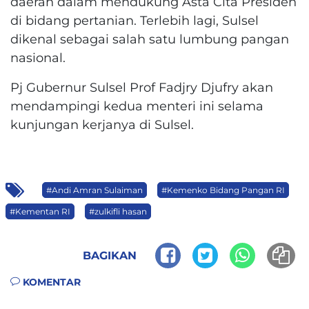
daerah dalam mendukung Asta Cita Presiden
di bidang pertanian. Terlebih lagi, Sulsel
dikenal sebagai salah satu lumbung pangan
nasional.
Pj Gubernur Sulsel Prof Fadjry Djufry akan
mendampingi kedua menteri ini selama
kunjungan kerjanya di Sulsel.
#Andi Amran Sulaiman
#Kemenko Bidang Pangan RI
#Kementan RI
#zulkifli hasan
BAGIKAN
KOMENTAR