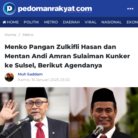
HOME
POLITIK
METRO
DAERAH
VIRAL
NASIONAL
EKON
Home
Metro
Menko Pangan Zulkifli Hasan dan
Mentan Andi Amran Sulaiman Kunker
ke Sulsel, Berikut Agendanya
Muh Saddam
Kamis, 16 Januari 2025 23:02