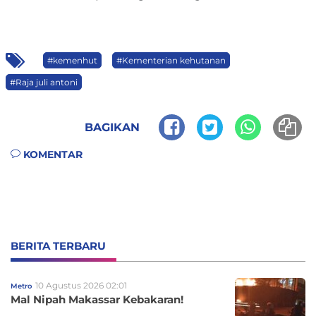
#kemenhut
#Kementerian kehutanan
#Raja juli antoni
BAGIKAN
KOMENTAR
BERITA TERBARU
10 Agustus 2026 02:01
Metro
Mal Nipah Makassar Kebakaran!