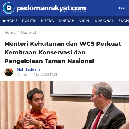
HOME
POLITIK
METRO
DAERAH
VIRAL
NASIONAL
EKON
Home
Nasional
Menteri Kehutanan dan WCS Perkuat
Kemitraan Konservasi dan
Pengelolaan Taman Nasional
Muh Saddam
Kamis, 14 Mei 2026 17:31