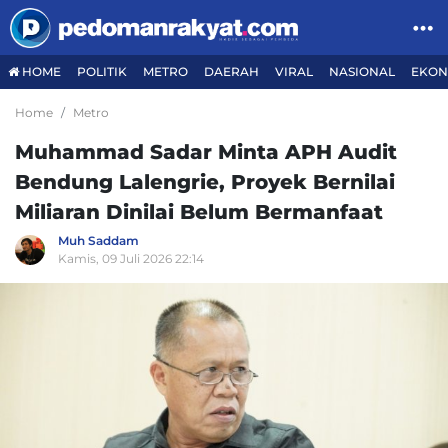
HOME
POLITIK
METRO
DAERAH
VIRAL
NASIONAL
EKON
Home
Metro
Muhammad Sadar Minta APH Audit
Bendung Lalengrie, Proyek Bernilai
Miliaran Dinilai Belum Bermanfaat
Muh Saddam
Kamis, 09 Juli 2026 22:14